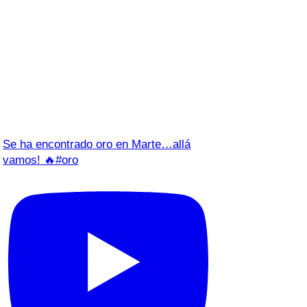
Se ha encontrado oro en Marte…allá
vamos! 🔥#oro