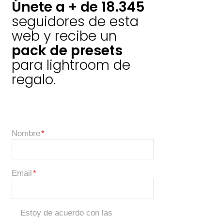
Únete a + de 18.345
seguidores de esta
web y recibe un
pack de presets
para lightroom de
regalo.
Nombre
Email
Estoy de acuerdo con las