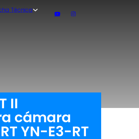
icha Técnica
 II
ara cámara
-RT YN-E3-RT