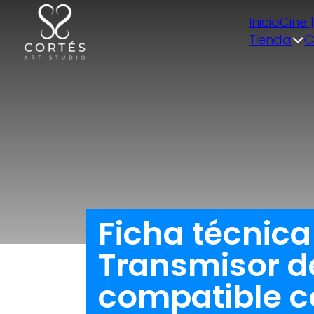
Inicio
Cine 
Tienda
C
Ficha técnic
Transmisor d
compatible c