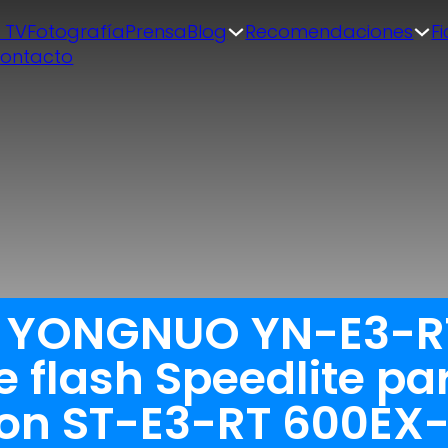
| TV
Fotografía
Prensa
Blog
Recomendaciones
F
ontacto
a YONGNUO YN-E3-RT
e flash Speedlite p
on ST-E3-RT 600EX