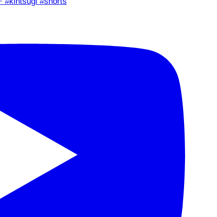
✨ #kintsugi #shorts