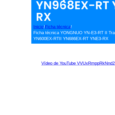
YN968EX-RT 
RX
Inicio
/
Ficha técnica
/
Ficha técnica YONGNUO YN-E3-RT II Tra
YN600EX-RTII YN686EX-RT YNE3-RX
Vídeo de YouTube VVUxRmppRkNn