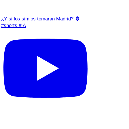
¿Y si los simios tomaran Madrid? 🦍
#shorts #IA