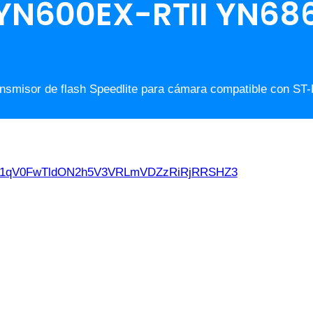
YN600EX-RTII YN68
nsmisor de flash Speedlite para cámara compatible con
d21qV0FwTldON2h5V3VRLmVDZzRiRjRRSHZ3