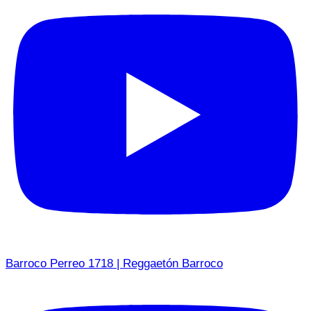
Barroco Perreo 1718 | Reggaetón Barroco