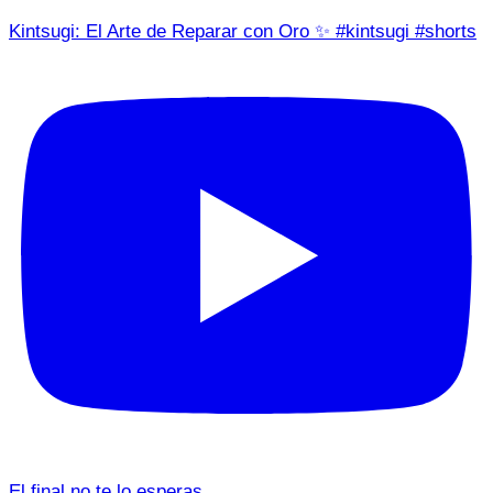
Kintsugi: El Arte de Reparar con Oro ✨ #kintsugi #shorts
El final no te lo esperas…