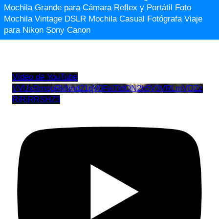
Mochila Grande para Cámara Reflex y Portátil Foto
Mochila Vintage DSLR Mochila Casual Fotógrafa Viaje
para Nikon Sony Canon
Vídeo de YouTube
VVUxRmppRkNnd21qV0FwTldON2h5V3VRLmVDZz
RiRjRRSHZ3