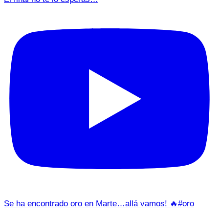
Se ha encontrado oro en Marte…allá vamos! 🔥#oro