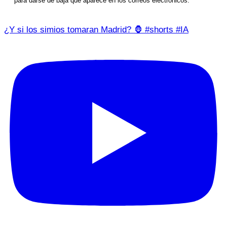
para darse de baja que aparece en los correos electrónicos.
¿Y si los simios tomaran Madrid? 🦍 #shorts #IA