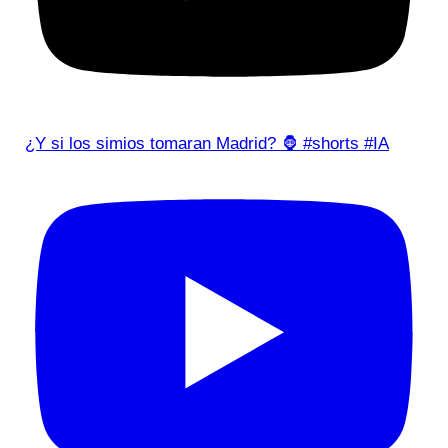
¿Y si los simios tomaran Madrid? 🦍 #shorts #IA