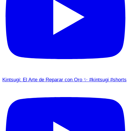
Kintsugi: El Arte de Reparar con Oro ✨ #kintsugi #shorts