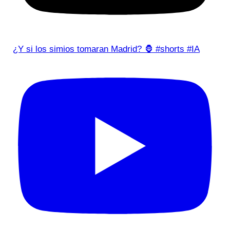
¿Y si los simios tomaran Madrid? 🦍 #shorts #IA