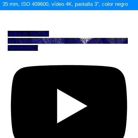
35 mm, ISO 409600, vídeo 4K, pantalla 3", color negro
Vídeo de YouTube
VVUxRmppRkNnd21qV0FwTldON2h5V3VRLmVDZz
RiRjRRSHZ3