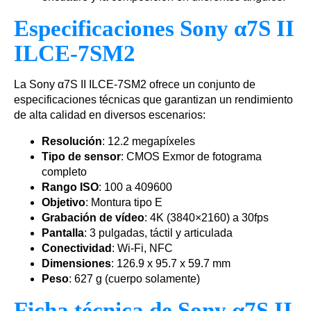
Especificaciones Sony α7S II
ILCE-7SM2
La Sony α7S II ILCE-7SM2 ofrece un conjunto de
especificaciones técnicas que garantizan un rendimiento
de alta calidad en diversos escenarios:
Resolución
: 12.2 megapíxeles
Tipo de sensor
: CMOS Exmor de fotograma
completo
Rango ISO
: 100 a 409600
Objetivo
: Montura tipo E
Grabación de vídeo
: 4K (3840×2160) a 30fps
Pantalla
: 3 pulgadas, táctil y articulada
Conectividad
: Wi-Fi, NFC
Dimensiones
: 126.9 x 95.7 x 59.7 mm
Peso
: 627 g (cuerpo solamente)
Ficha técnica de Sony α7S II