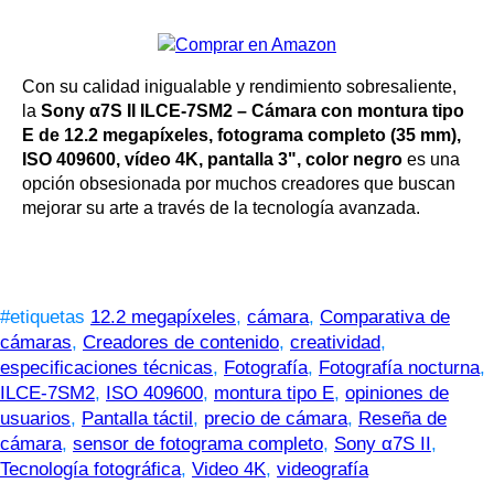
Con su calidad inigualable y rendimiento sobresaliente,
la
Sony α7S II ILCE-7SM2 – Cámara con montura tipo
E de 12.2 megapíxeles, fotograma completo (35 mm),
ISO 409600, vídeo 4K, pantalla 3", color negro
es una
opción obsesionada por muchos creadores que buscan
mejorar su arte a través de la tecnología avanzada.
#etiquetas
12.2 megapíxeles
,
cámara
,
Comparativa de
cámaras
,
Creadores de contenido
,
creatividad
,
especificaciones técnicas
,
Fotografía
,
Fotografía nocturna
,
ILCE-7SM2
,
ISO 409600
,
montura tipo E
,
opiniones de
usuarios
,
Pantalla táctil
,
precio de cámara
,
Reseña de
cámara
,
sensor de fotograma completo
,
Sony α7S II
,
Tecnología fotográfica
,
Video 4K
,
videografía