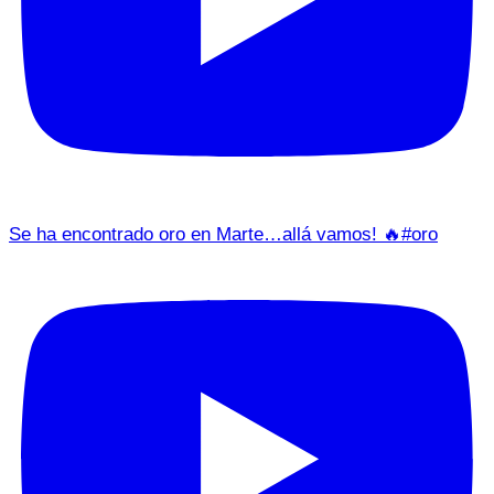
Se ha encontrado oro en Marte…allá vamos! 🔥#oro