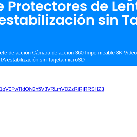
le Protectores de Len
estabilización sin T
ete de acción Cámara de acción 360 Impermeable 8K Video G
 IA estabilización sin Tarjeta microSD
d21qV0FwTldON2h5V3VRLmVDZzRiRjRRSHZ3