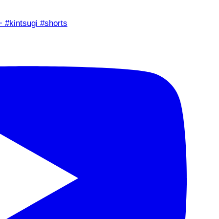
✨ #kintsugi #shorts