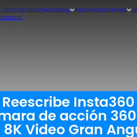
| TV
Fotografía
Prensa
Blog
Recomendaciones
F
ontacto
a Reescribe Insta36
mara de acción 360
8K Video Gran Angu