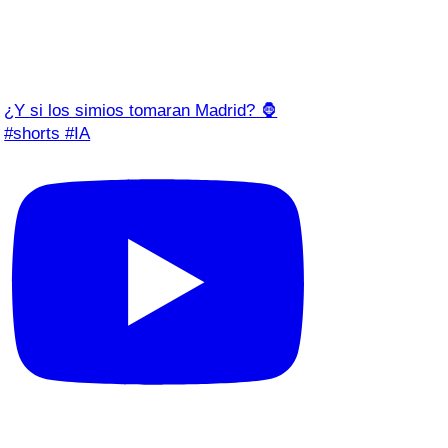
¿Y si los simios tomaran Madrid? 🦍
#shorts #IA