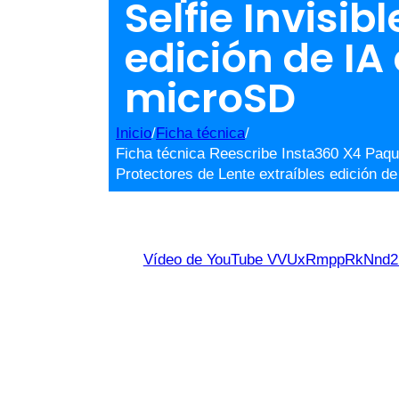
Selfie Invisib
edición de IA 
microSD
Inicio
/
Ficha técnica
/
Ficha técnica Reescribe Insta360 X4 Paqu
Protectores de Lente extraíbles edición de
Vídeo de YouTube VVUxRmppRkNn