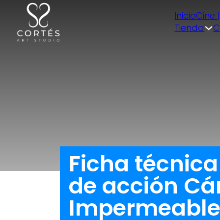
Inicio
Cine 
Tienda
C
Ficha técnic
de acción Cá
Impermeable 