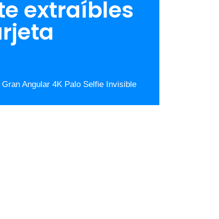
te extraíbles
arjeta
ran Angular 4K Palo Selfie Invisible