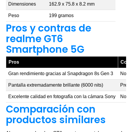
Dimensiones
162.9 x 75.8 x 8.2 mm
Peso
199 gramos
Pros y contras de
realme GT6
Smartphone 5G
Pros
Cont
Gran rendimiento gracias al Snapdragon 8s Gen 3
No in
Pantalla extremadamente brillante (6000 nits)
Preci
Excelente calidad en fotografía con la cámara Sony
No ti
Comparación con
productos similares