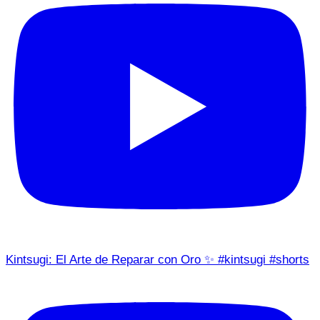
Kintsugi: El Arte de Reparar con Oro ✨ #kintsugi #shorts