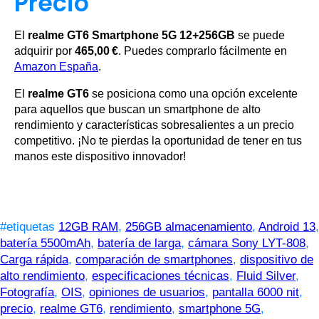
Precio
El
realme GT6 Smartphone 5G 12+256GB
se puede
adquirir por
465,00 €
. Puedes comprarlo fácilmente en
Amazon España
.
El
realme GT6
se posiciona como una opción excelente
para aquellos que buscan un smartphone de alto
rendimiento y características sobresalientes a un precio
competitivo. ¡No te pierdas la oportunidad de tener en tus
manos este dispositivo innovador!
#etiquetas
12GB RAM
,
256GB almacenamiento
,
Android 13
,
batería 5500mAh
,
batería de larga
,
cámara Sony LYT-808
,
Carga rápida
,
comparación de smartphones
,
dispositivo de
alto rendimiento
,
especificaciones técnicas
,
Fluid Silver
,
Fotografía
,
OIS
,
opiniones de usuarios
,
pantalla 6000 nit
,
precio
,
realme GT6
,
rendimiento
,
smartphone 5G
,