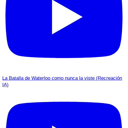
La Batalla de Waterloo como nunca la viste (Recreación
IA)