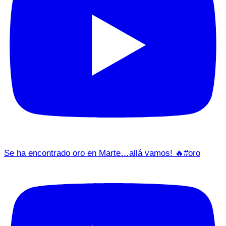
Se ha encontrado oro en Marte…allá vamos! 🔥#oro