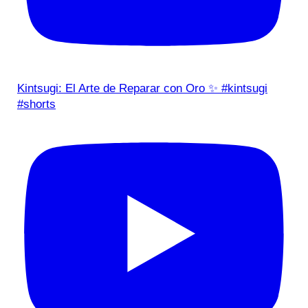
Kintsugi: El Arte de Reparar con Oro ✨ #kintsugi
#shorts