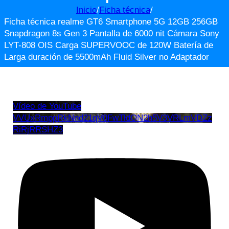
Inicio
/
Ficha técnica
/
Ficha técnica realme GT6 Smartphone 5G 12GB 256GB
Snapdragon 8s Gen 3 Pantalla de 6000 nit Cámara Sony
LYT-808 OIS Carga SUPERVOOC de 120W Batería de
Larga duración de 5500mAh Fluid Silver no Adaptador
Vídeo de YouTube
VVUxRmppRkNnd21qV0FwTldON2h5V3VRLmVDZz
RiRjRRSHZ3