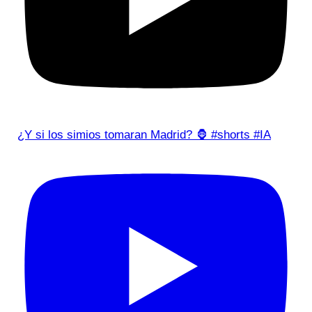
¿Y si los simios tomaran Madrid? 🦍 #shorts #IA