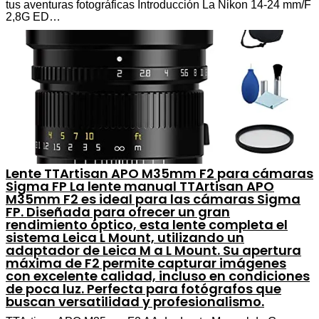
tus aventuras fotográficas Introducción La Nikon 14-24 mm/F
2,8G ED…
Lente TTArtisan APO M35mm F2 para cámaras
Sigma FP La lente manual TTArtisan APO
M35mm F2 es ideal para las cámaras Sigma
FP. Diseñada para ofrecer un gran
rendimiento óptico, esta lente completa el
sistema Leica L Mount, utilizando un
adaptador de Leica M a L Mount. Su apertura
máxima de F2 permite capturar imágenes
con excelente calidad, incluso en condiciones
de poca luz. Perfecta para fotógrafos que
buscan versatilidad y profesionalismo.