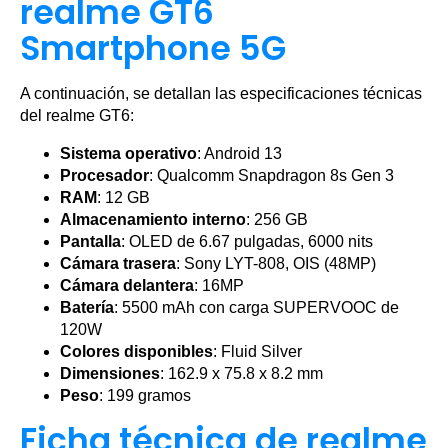
realme GT6
Smartphone 5G
A continuación, se detallan las especificaciones técnicas
del realme GT6:
Sistema operativo
: Android 13
Procesador
: Qualcomm Snapdragon 8s Gen 3
RAM
: 12 GB
Almacenamiento interno
: 256 GB
Pantalla
: OLED de 6.67 pulgadas, 6000 nits
Cámara trasera
: Sony LYT-808, OIS (48MP)
Cámara delantera
: 16MP
Batería
: 5500 mAh con carga SUPERVOOC de
120W
Colores disponibles
: Fluid Silver
Dimensiones
: 162.9 x 75.8 x 8.2 mm
Peso
: 199 gramos
Ficha técnica de realme