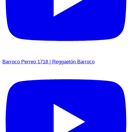
Barroco Perreo 1718 | Reggaetón Barroco