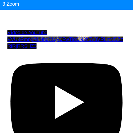
3 Zoom
Vídeo de YouTube
VVUxRmppRkNnd21qV0FwTldON2h5V3VRLmVDZz
RiRjRRSHZ3