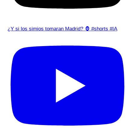
¿Y si los simios tomaran Madrid? 🦍 #shorts #IA