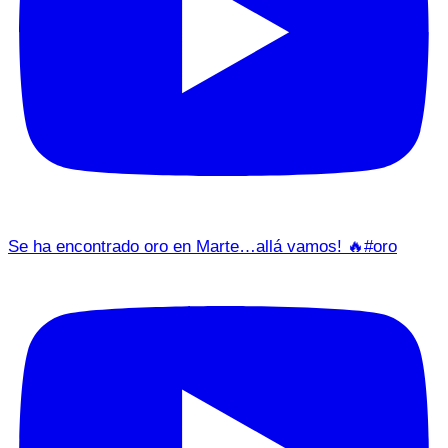
Se ha encontrado oro en Marte…allá vamos! 🔥#oro