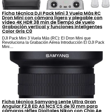
Ficha técnica DJI Pack Mini 3 Vuela Más RC
Dron Mini con cámara ligero y plegable con
vídeo 4K HDR 38 min de tiempo de vuelo
Grabación vertical y funciones inteligentes
Color Gris C0
DJI Pack Mini 3 Vuela Más (RC): El Dron Mini que
Revoluciona la Grabación Aérea Introducción El DJI Pack
Mini…
Ficha técnica Samyang Lente Ultra Gran
Angular F2.8 ED AS NCS CS de 10 mm para
cámaras réflex Digitales Nikon con Chip Ae