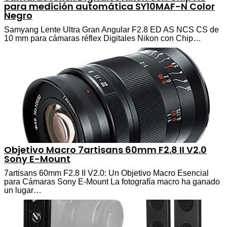
para medición automática SY10MAF-N Color
Negro
Samyang Lente Ultra Gran Angular F2.8 ED AS NCS CS de
10 mm para cámaras réflex Digitales Nikon con Chip…
Objetivo Macro 7artisans 60mm F2.8 II V2.0
Sony E-Mount
7artisans 60mm F2.8 II V2.0: Un Objetivo Macro Esencial
para Cámaras Sony E-Mount La fotografía macro ha ganado
un lugar…