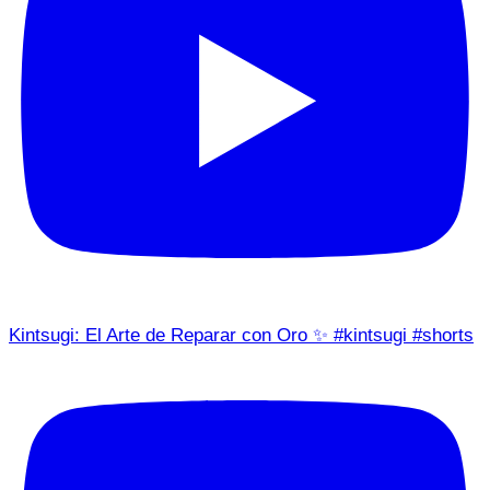
Kintsugi: El Arte de Reparar con Oro ✨ #kintsugi #shorts