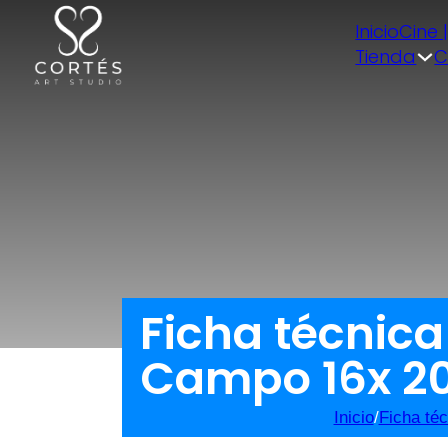
Inicio
Cine 
Tienda
C
Ficha técnica
Campo 16x 2
Inicio
/
Ficha téc