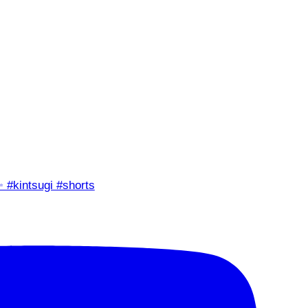
✨ #kintsugi #shorts