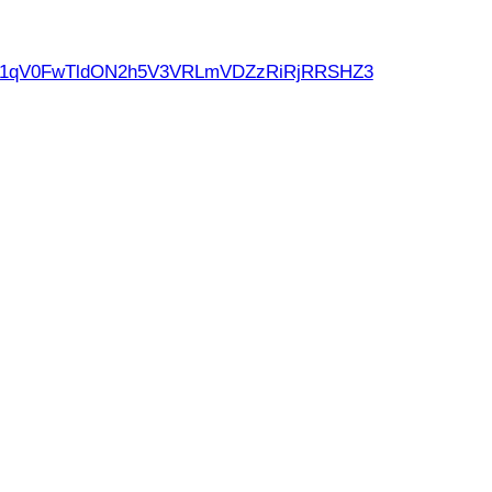
d21qV0FwTldON2h5V3VRLmVDZzRiRjRRSHZ3