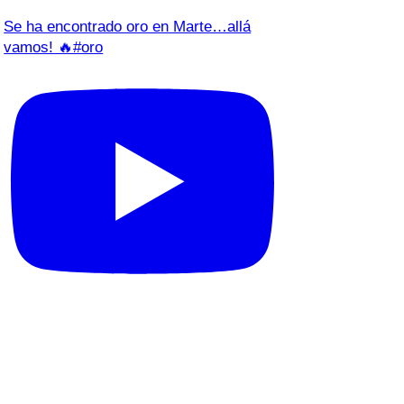
Se ha encontrado oro en Marte…allá
vamos! 🔥#oro