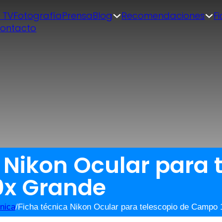
| TV
Fotografía
Prensa
Blog
Recomendaciones
F
ontacto
 Nikon Ocular para 
0x Grande
nica
/
Ficha técnica Nikon Ocular para telescopio de Campo