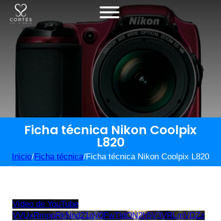
Ficha técnica Nikon Coolpix
L820
Inicio
/
Ficha técnica
/
Ficha técnica Nikon Coolpix L820
Vídeo de YouTube
VVUxRmppRkNnd21qV0FwTldON2h5V3VRLmVDZz