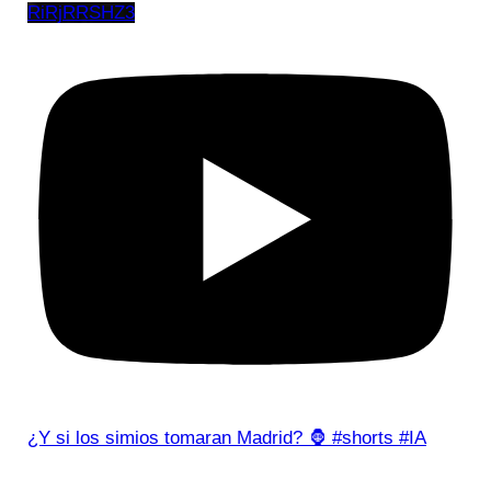
RiRjRRSHZ3
¿Y si los simios tomaran Madrid? 🦍 #shorts #IA