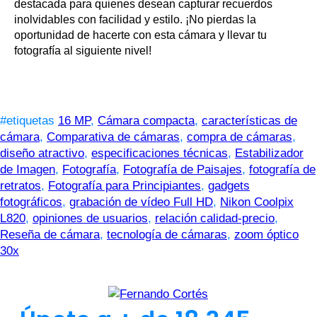
destacada para quienes desean capturar recuerdos
inolvidables con facilidad y estilo. ¡No pierdas la
oportunidad de hacerte con esta cámara y llevar tu
fotografía al siguiente nivel!
#etiquetas
16 MP
,
Cámara compacta
,
características de
cámara
,
Comparativa de cámaras
,
compra de cámaras
,
diseño atractivo
,
especificaciones técnicas
,
Estabilizador
de Imagen
,
Fotografía
,
Fotografía de Paisajes
,
fotografía de
retratos
,
Fotografía para Principiantes
,
gadgets
fotográficos
,
grabación de vídeo Full HD
,
Nikon Coolpix
L820
,
opiniones de usuarios
,
relación calidad-precio
,
Reseña de cámara
,
tecnología de cámaras
,
zoom óptico
30x