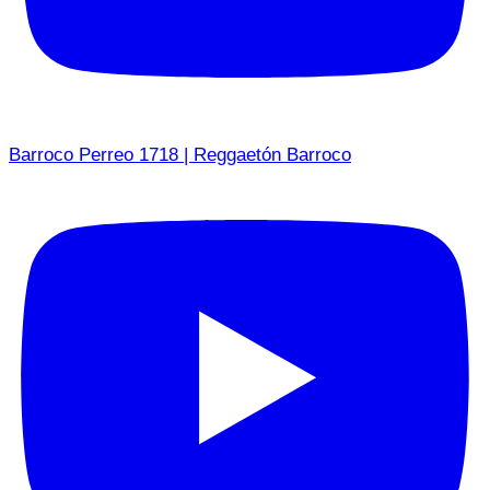
Barroco Perreo 1718 | Reggaetón Barroco