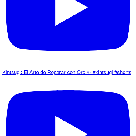
Kintsugi: El Arte de Reparar con Oro ✨ #kintsugi #shorts