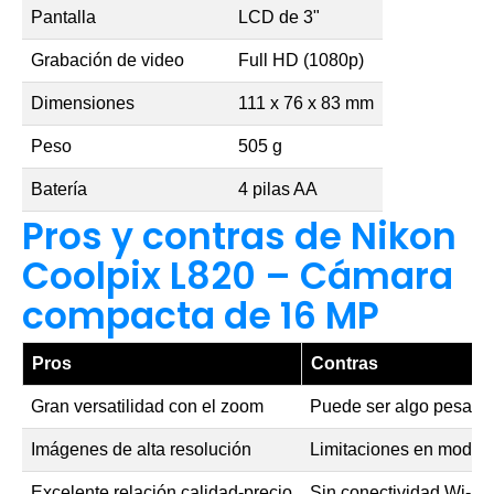
Pantalla
LCD de 3"
Grabación de video
Full HD (1080p)
Dimensiones
111 x 76 x 83 mm
Peso
505 g
Batería
4 pilas AA
Pros y contras de Nikon
Coolpix L820 – Cámara
compacta de 16 MP
Pros
Contras
Gran versatilidad con el zoom
Puede ser algo pesada 
Imágenes de alta resolución
Limitaciones en modos
Excelente relación calidad-precio
Sin conectividad Wi-Fi