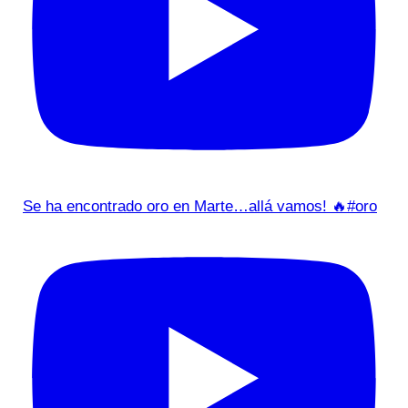
Se ha encontrado oro en Marte…allá vamos! 🔥#oro