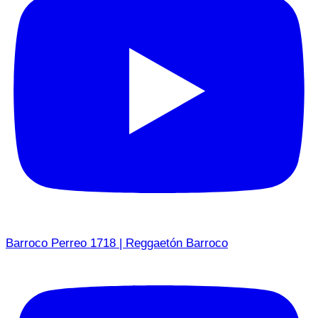
Barroco Perreo 1718 | Reggaetón Barroco