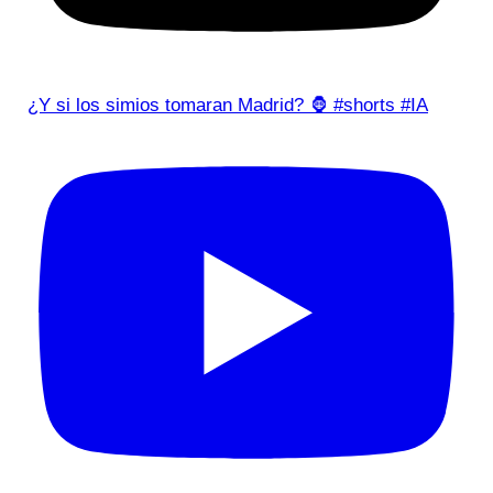
¿Y si los simios tomaran Madrid? 🦍 #shorts #IA