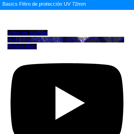
Basics Filtro de protección UV 72mm
Vídeo de YouTube
VVUxRmppRkNnd21qV0FwTldON2h5V3VRLmVDZz
RiRjRRSHZ3