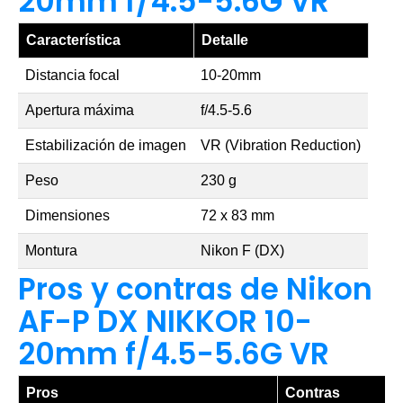
20mm f/4.5-5.6G VR
Característica
Detalle
Distancia focal
10-20mm
Apertura máxima
f/4.5-5.6
Estabilización de imagen
VR (Vibration Reduction)
Peso
230 g
Dimensiones
72 x 83 mm
Montura
Nikon F (DX)
Pros y contras de Nikon
AF-P DX NIKKOR 10-
20mm f/4.5-5.6G VR
Pros
Contras