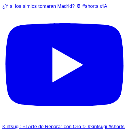
¿Y si los simios tomaran Madrid? 🦍 #shorts #IA
Kintsugi: El Arte de Reparar con Oro ✨ #kintsugi #shorts