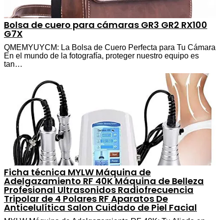
Bolsa de cuero para cámaras GR3 GR2 RX100
G7X
QMEMYUYCM: La Bolsa de Cuero Perfecta para Tu Cámara
En el mundo de la fotografía, proteger nuestro equipo es
tan…
Ficha técnica MYLW Máquina de
Adelgazamiento RF 40K Máquina de Belleza
Profesional Ultrasonidos Radiofrecuencia
Tripolar de 4 Polares RF Aparatos De
Anticelulítica Salon Cuidado de Piel Facial