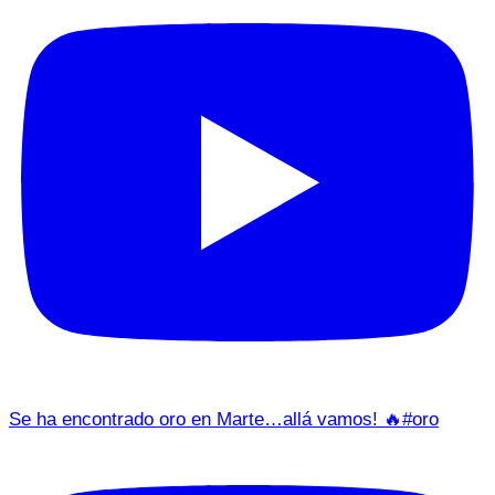
Se ha encontrado oro en Marte…allá vamos! 🔥#oro