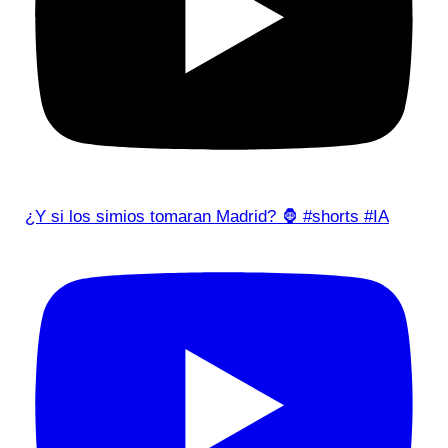
¿Y si los simios tomaran Madrid? 🦍 #shorts #IA