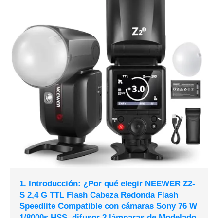
1. Introducción: ¿Por qué elegir NEEWER Z2-
S 2,4 G TTL Flash Cabeza Redonda Flash
Speedlite Compatible con cámaras Sony 76 W
1/8000s HSS, difusor 2 lámparas de Modelado