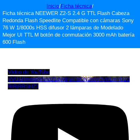
Inicio
/
Ficha técnica
/
Ficha técnica NEEWER Z2-S 2.4 G TTL Flash Cabeza
Redonda Flash Speedlite Compatible con cámaras Sony
76 W 1/8000s HSS difusor 2 lámparas de Modelado
Mejor UI TTL M botón de conmutación 3000 mAh batería
600 Flash
Vídeo de YouTube
VVUxRmppRkNnd21qV0FwTldON2h5V3VRLmVDZz
RiRjRRSHZ3