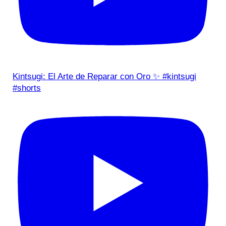
Kintsugi: El Arte de Reparar con Oro ✨ #kintsugi
#shorts