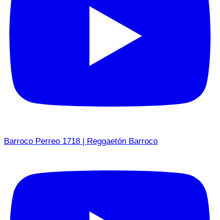
Barroco Perreo 1718 | Reggaetón Barroco