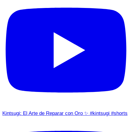
Kintsugi: El Arte de Reparar con Oro ✨ #kintsugi #shorts