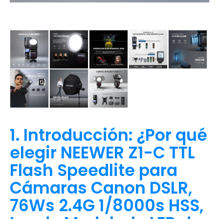
1. Introducción: ¿Por qué
elegir NEEWER Z1-C TTL
Flash Speedlite para
Cámaras Canon DSLR,
76Ws 2.4G 1/8000s HSS,