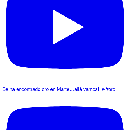
Se ha encontrado oro en Marte…allá vamos! 🔥#oro