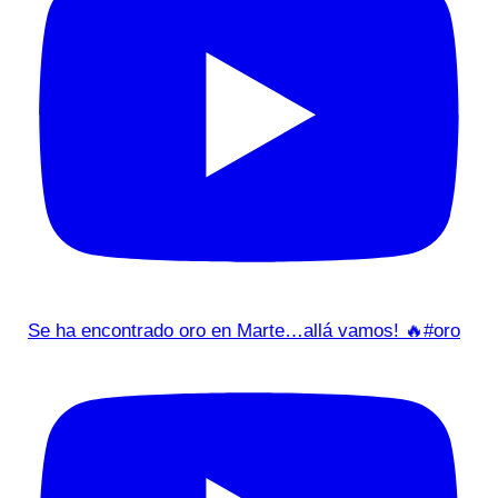
Se ha encontrado oro en Marte…allá vamos! 🔥#oro