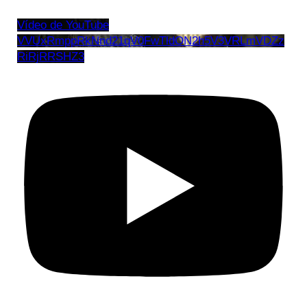
Vídeo de YouTube
VVUxRmppRkNnd21qV0FwTldON2h5V3VRLmVDZz
RiRjRRSHZ3