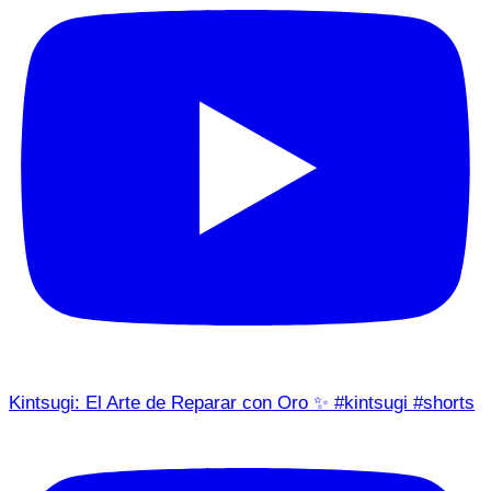
Kintsugi: El Arte de Reparar con Oro ✨ #kintsugi #shorts