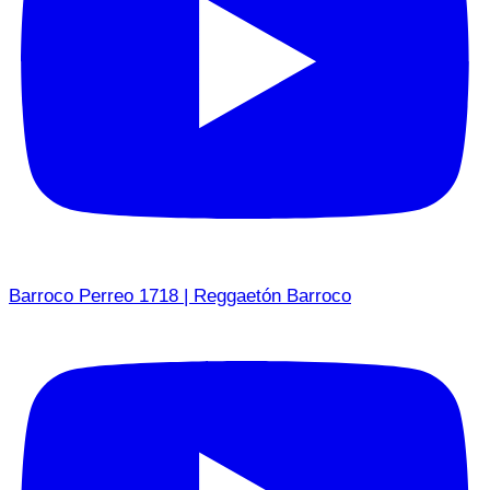
Barroco Perreo 1718 | Reggaetón Barroco