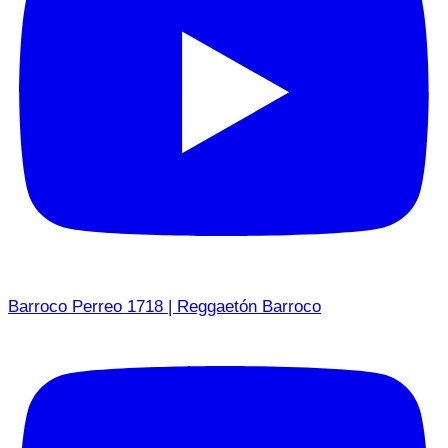
Barroco Perreo 1718 | Reggaetón Barroco