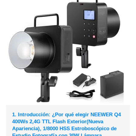
1. Introducción: ¿Por qué elegir NEEWER Q4
400Ws 2,4G TTL Flash Exterior(Nueva
Apariencia), 1/8000 HSS Estroboscópico de
Estudio Fotografía con 30W Lámpara