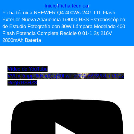
Inicio
/
Ficha técnica
/
Ficha técnica NEEWER Q4 400Ws 24G TTL Flash
Exterior Nueva Apariencia 1/8000 HSS Estroboscópico
de Estudio Fotografía con 30W Lámpara Modelado 400
Flash Potencia Completa Recicle 0 01-1 2s 216V
2800mAh Batería
Vídeo de YouTube
VVUxRmppRkNnd21qV0FwTldON2h5V3VRLmVDZz
RiRjRRSHZ3