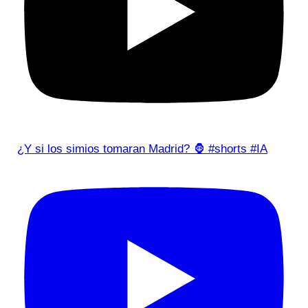
¿Y si los simios tomaran Madrid? 🦍 #shorts #IA