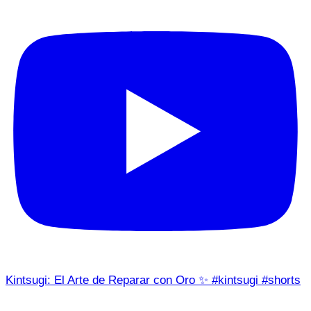
Kintsugi: El Arte de Reparar con Oro ✨ #kintsugi #shorts