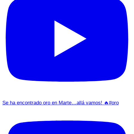
Se ha encontrado oro en Marte…allá vamos! 🔥#oro