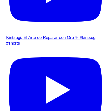
Kintsugi: El Arte de Reparar con Oro ✨ #kintsugi
#shorts