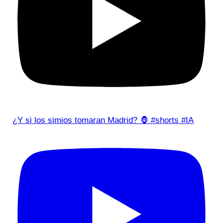
¿Y si los simios tomaran Madrid? 🦍 #shorts #IA