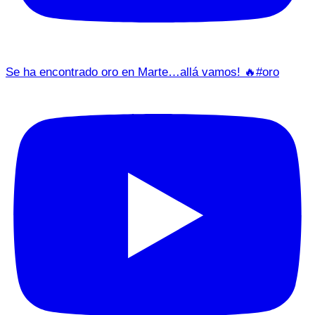
Se ha encontrado oro en Marte…allá vamos! 🔥#oro