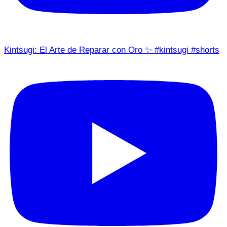
Kintsugi: El Arte de Reparar con Oro ✨ #kintsugi #shorts