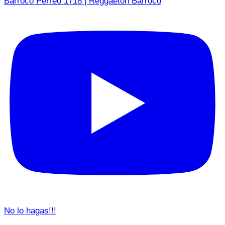
Barroco Perreo 1718 | Reggaetón Barroco
No lo hagas!!!