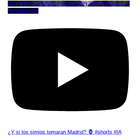
VVUxRmppRkNnd21qV0FwTldON2h5V3VRLmVDZz
RiRjRRSHZ3
¿Y si los simios tomaran Madrid? 🦍 #shorts #IA