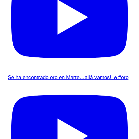
Se ha encontrado oro en Marte…allá vamos! 🔥#oro