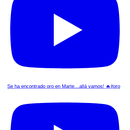
Se ha encontrado oro en Marte…allá vamos! 🔥#oro