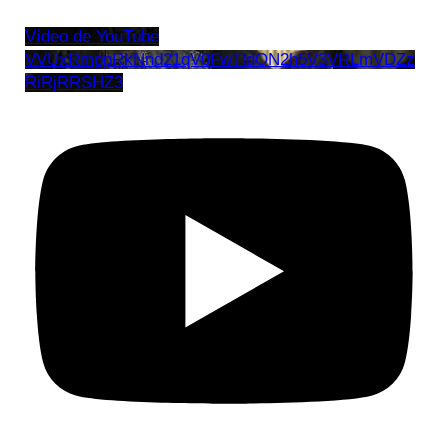
Vídeo de YouTube
VVUxRmppRkNnd21qV0FwTldON2h5V3VRLmVDZz
RiRjRRSHZ3