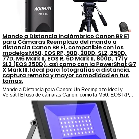
Mando a Distancia Inalámbrico Canon BR E1
para Cámaras Reemplazo del mando a
distancia Canon BR E1, compatible con los
modelos M50, EOS RP, 90D, 200D, SL2, 250D,
77D, M6 Mark II, EOS R, 6D Mark II, 800D, T7i y
SL3 (EOS 250D), así como con la PowerShot G7
X Mark III. Ideal para fotografías a distancia,
captura remota y mayor comodidad en tus
tomas.
Mando a Distancia para Canon: Un Reemplazo Ideal y
Versátil El uso de cámaras Canon, como la M50, EOS RP,…