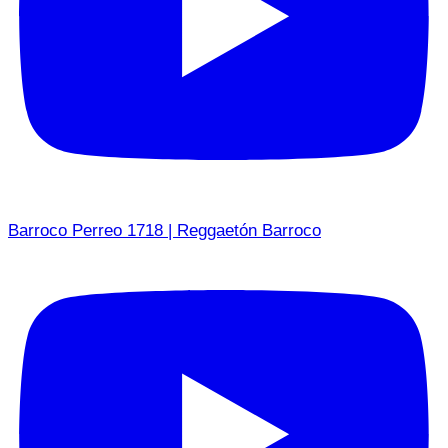
Barroco Perreo 1718 | Reggaetón Barroco