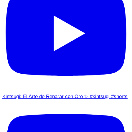
Kintsugi: El Arte de Reparar con Oro ✨ #kintsugi #shorts