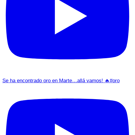
Se ha encontrado oro en Marte…allá vamos! 🔥#oro