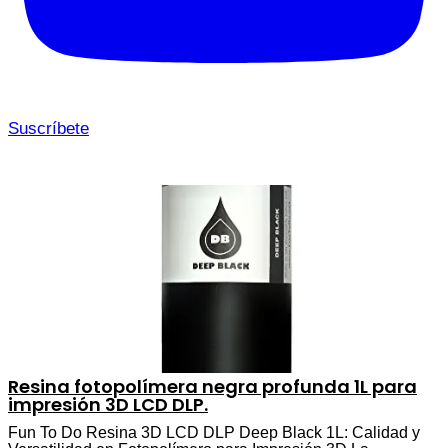
Suscríbete
Resina fotopolímera negra profunda 1L para
impresión 3D LCD DLP.
Fun To Do Resina 3D LCD DLP Deep Black 1L: Calidad y