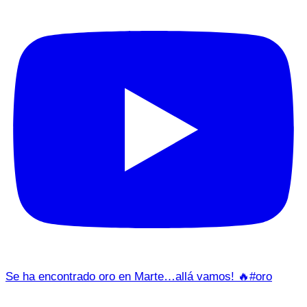
Se ha encontrado oro en Marte…allá vamos! 🔥#oro