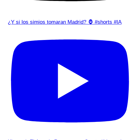
¿Y si los simios tomaran Madrid? 🦍 #shorts #IA