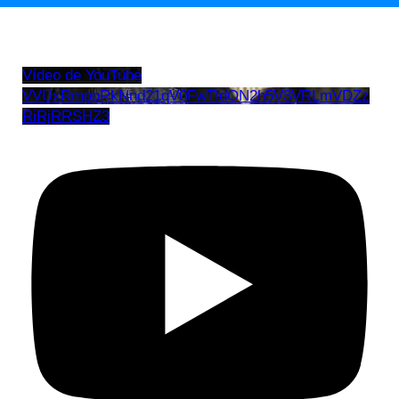
Vídeo de YouTube
VVUxRmppRkNnd21qV0FwTldON2h5V3VRLmVDZz
RiRjRRSHZ3