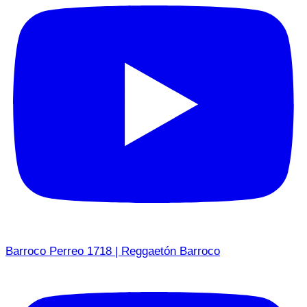
Barroco Perreo 1718 | Reggaetón Barroco