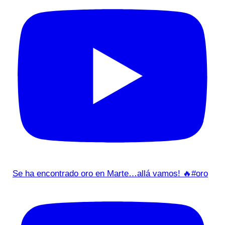
Se ha encontrado oro en Marte…allá vamos! 🔥#oro