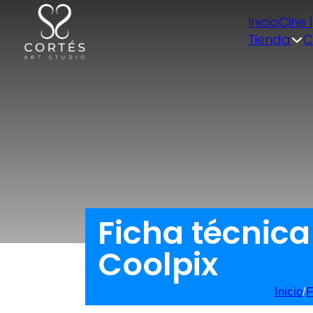
Inicio
Cine 
Tienda
C
Ficha técnic
Coolpix
Inicio
/
F