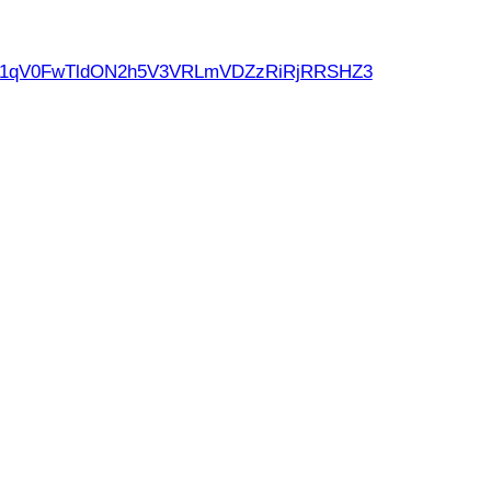
d21qV0FwTldON2h5V3VRLmVDZzRiRjRRSHZ3