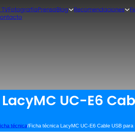
| TV
Fotografía
Prensa
Blog
Recomendaciones
F
ontacto
a LacyMC UC-E6 Cab
icha técnica
/
Ficha técnica LacyMC UC-E6 Cable USB para 