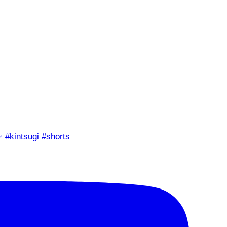
✨ #kintsugi #shorts