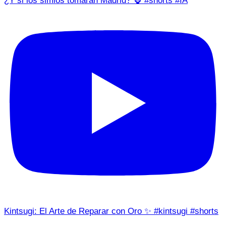
¿Y si los simios tomaran Madrid? 🦍 #shorts #IA
Kintsugi: El Arte de Reparar con Oro ✨ #kintsugi #shorts