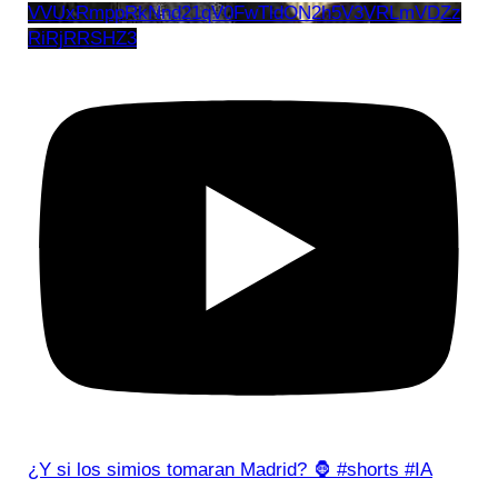
VVUxRmppRkNnd21qV0FwTldON2h5V3VRLmVDZz
RiRjRRSHZ3
¿Y si los simios tomaran Madrid? 🦍 #shorts #IA