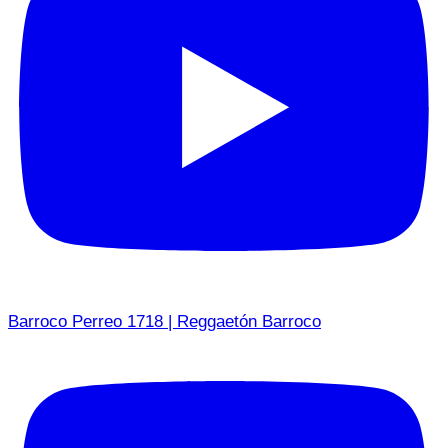
Barroco Perreo 1718 | Reggaetón Barroco