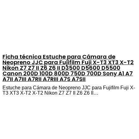
Ficha técnica Estuche para Cámara de
Neopreno JJC para Fujifilm Fuji X-T3 XT3 X-T2
Nikon Z7 Z7 II Z6 Z6 II D3500 D5600 D5500
Canon 200D 100D 800D 750D 700D Sony A1 A7
A7II A7III A7RII A7RIII A7S A7SII
Estuche para Cámara de Neopreno JJC para Fujifilm Fuji X-
T3 XT3 X-T2 X-T2 Nikon Z7 Z7 II Z6 Z6 II…