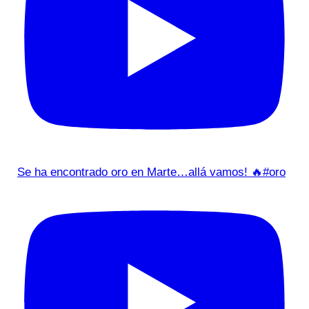
Se ha encontrado oro en Marte…allá vamos! 🔥#oro