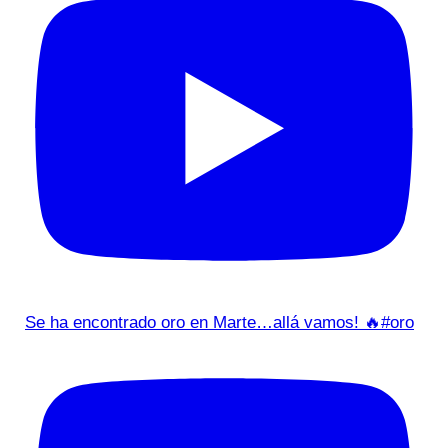
Se ha encontrado oro en Marte…allá vamos! 🔥#oro