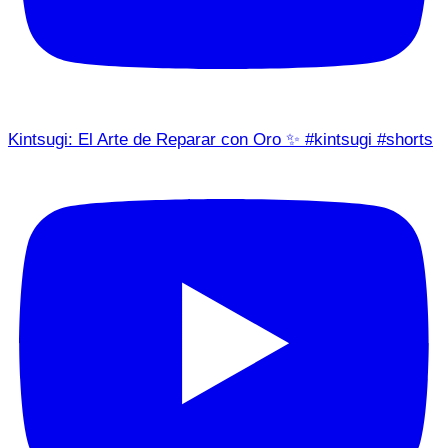
Kintsugi: El Arte de Reparar con Oro ✨ #kintsugi #shorts