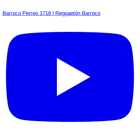
Barroco Perreo 1718 | Reggaetón Barroco