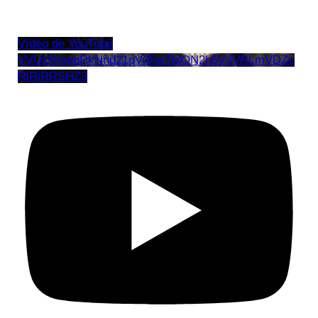
Vídeo de YouTube
VVUxRmppRkNnd21qV0FwTldON2h5V3VRLmVDZz
RiRjRRSHZ3