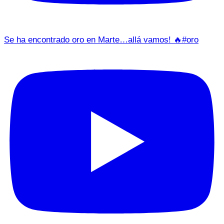
Se ha encontrado oro en Marte…allá vamos! 🔥#oro