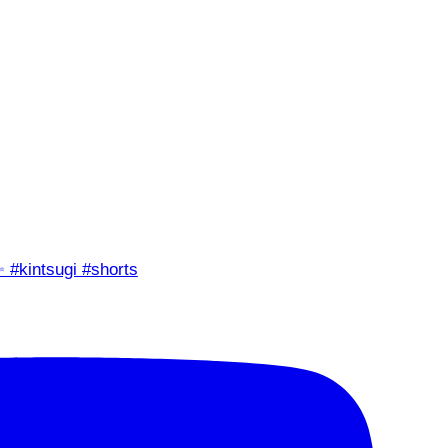
✨ #kintsugi #shorts