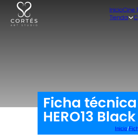
Inicio
Cine 
Tienda
C
Ficha técnic
HERO13 Black
Inicio
/
Fic