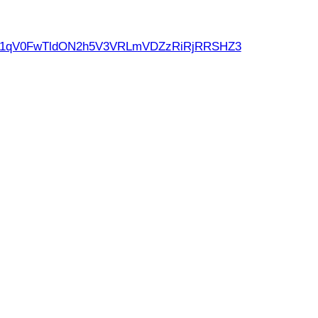
d21qV0FwTldON2h5V3VRLmVDZzRiRjRRSHZ3