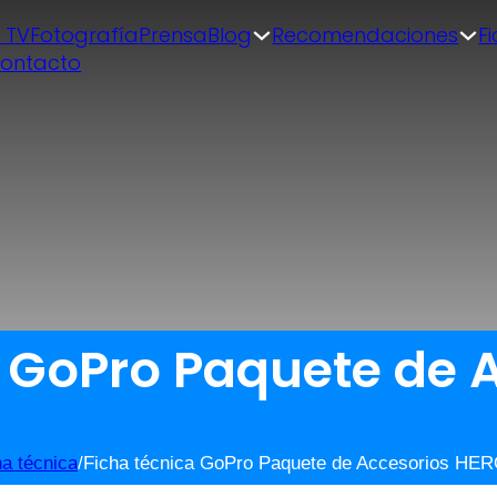
| TV
Fotografía
Prensa
Blog
Recomendaciones
F
ontacto
a GoPro Paquete de 
ha técnica
/
Ficha técnica GoPro Paquete de Accesorios HE