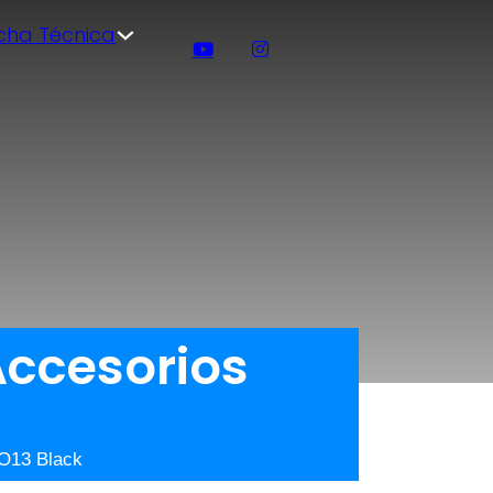
icha Técnica
Accesorios
RO13 Black