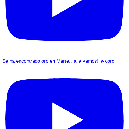
Se ha encontrado oro en Marte…allá vamos! 🔥#oro