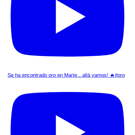
Se ha encontrado oro en Marte…allá vamos! 🔥#oro