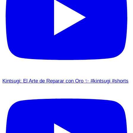
Kintsugi: El Arte de Reparar con Oro ✨ #kintsugi #shorts