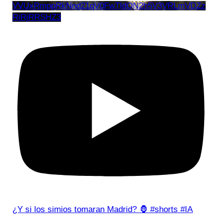
VVUxRmppRkNnd21qV0FwTldON2h5V3VRLmVDZz
RiRjRRSHZ3
¿Y si los simios tomaran Madrid? 🦍 #shorts #IA