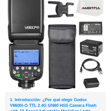
1. Introducción: ¿Por qué elegir Godox
V860III-O TTL 2.4G GN60 HSS Camera Flash