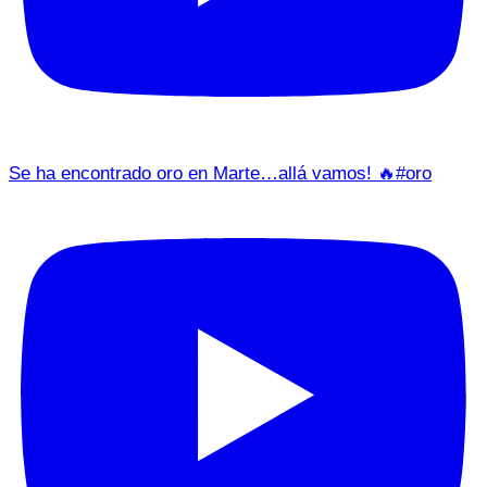
Se ha encontrado oro en Marte…allá vamos! 🔥#oro