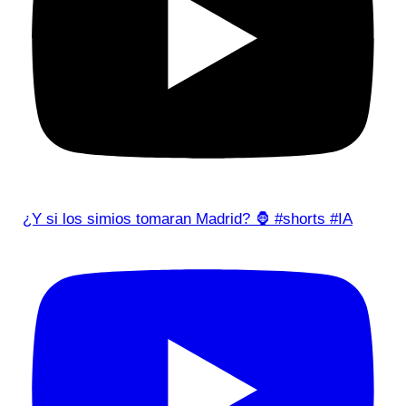
¿Y si los simios tomaran Madrid? 🦍 #shorts #IA