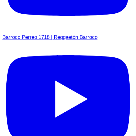
Barroco Perreo 1718 | Reggaetón Barroco