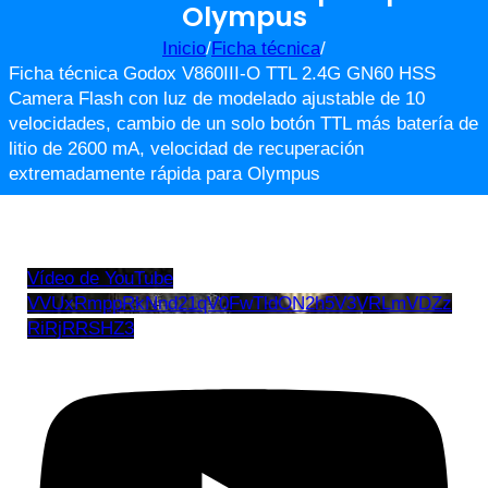
Olympus
Inicio
/
Ficha técnica
/
Ficha técnica Godox V860III-O TTL 2.4G GN60 HSS
Camera Flash con luz de modelado ajustable de 10
velocidades, cambio de un solo botón TTL más batería de
litio de 2600 mA, velocidad de recuperación
extremadamente rápida para Olympus
Vídeo de YouTube
VVUxRmppRkNnd21qV0FwTldON2h5V3VRLmVDZz
RiRjRRSHZ3