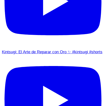
Kintsugi: El Arte de Reparar con Oro ✨ #kintsugi #shorts