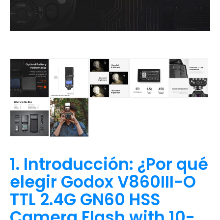
1. Introducción: ¿Por qué
elegir Godox V860III-O
TTL 2.4G GN60 HSS
Camera Flash with 10-