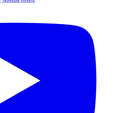
✨ #kintsugi #shorts