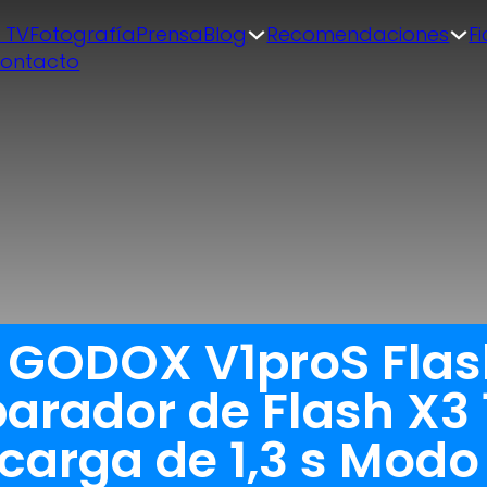
| TV
Fotografía
Prensa
Blog
Recomendaciones
F
ontacto
a GODOX V1proS Fla
arador de Flash X3 
arga de 1,3 s Modo 