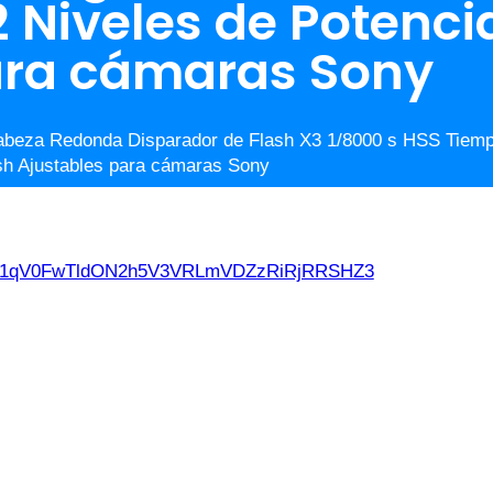
 Niveles de Potenci
ara cámaras Sony
beza Redonda Disparador de Flash X3 1/8000 s HSS Tiemp
sh Ajustables para cámaras Sony
d21qV0FwTldON2h5V3VRLmVDZzRiRjRRSHZ3