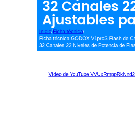
32 Canales 22
Ajustables p
Inicio
/
Ficha técnica
/
Ficha técnica GODOX V1proS Flash de Ca
32 Canales 22 Niveles de Potencia de Fla
Vídeo de YouTube VVUxRmppRkNn