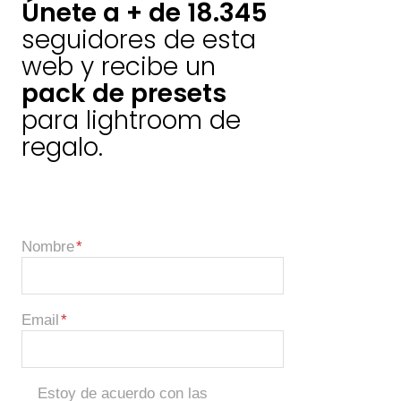
Únete a + de 18.345
seguidores de esta
web y recibe un
pack de presets
para lightroom de
regalo.
Nombre
Email
Estoy de acuerdo con las