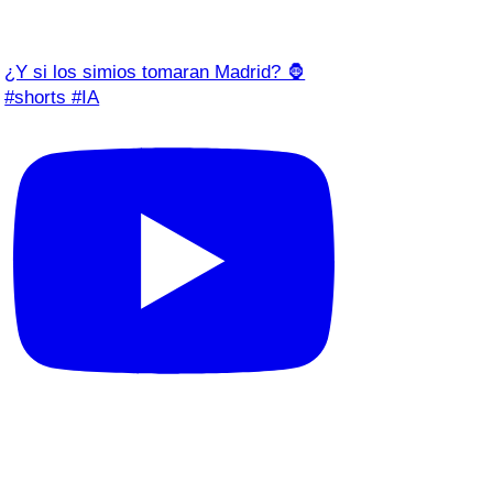
¿Y si los simios tomaran Madrid? 🦍
#shorts #IA