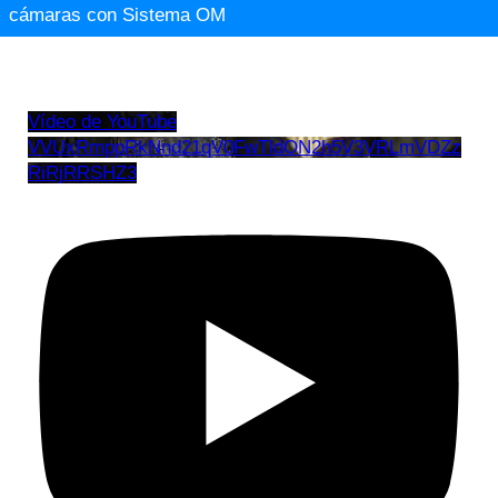
cámaras con Sistema OM
Vídeo de YouTube
VVUxRmppRkNnd21qV0FwTldON2h5V3VRLmVDZz
RiRjRRSHZ3