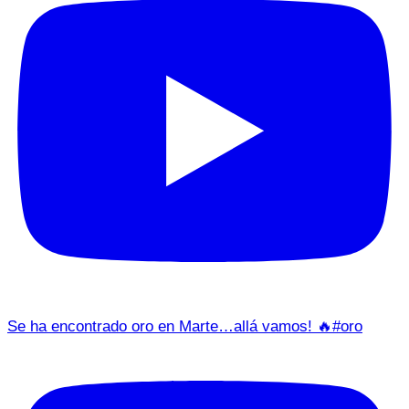
Se ha encontrado oro en Marte…allá vamos! 🔥#oro