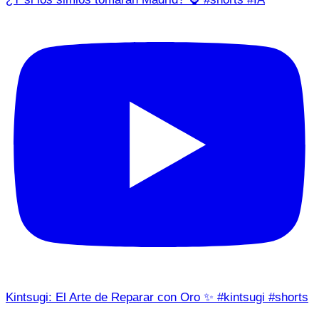
Kintsugi: El Arte de Reparar con Oro ✨ #kintsugi #shorts