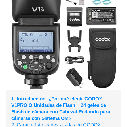
1. Introducción: ¿Por qué elegir GODOX
V1PRO O Unidades de Flash + 24 geles de
Flash de cámara con Cabezal Redondo para
cámaras con Sistema OM?
2. Características destacadas de GODOX