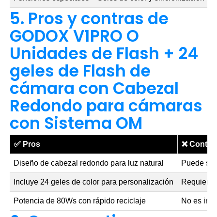
5. Pros y contras de
GODOX V1PRO O
Unidades de Flash + 24
geles de Flash de
cámara con Cabezal
Redondo para cámaras
con Sistema OM
✅
Pros
❌
Contra
Diseño de cabezal redondo para luz natural
Puede ser
Incluye 24 geles de color para personalización
Requiere b
Potencia de 80Ws con rápido reciclaje
No es imp