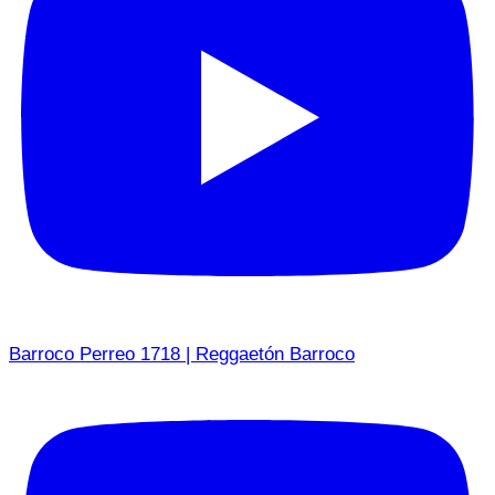
Barroco Perreo 1718 | Reggaetón Barroco