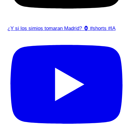
¿Y si los simios tomaran Madrid? 🦍 #shorts #IA