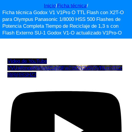
Inicio
/
Ficha técnica
/
Ficha técnica Godox V1 V1Pro O TTL Flash con X2T-O
para Olympus Panasonic 1/8000 HSS 500 Flashes de
Potencia Completa Tiempo de Reciclaje de 1,3 s con
Flash Externo SU-1 Godox V1-O actualizado V1Pro-O
Vídeo de YouTube
VVUxRmppRkNnd21qV0FwTldON2h5V3VRLmVDZz
RiRjRRSHZ3