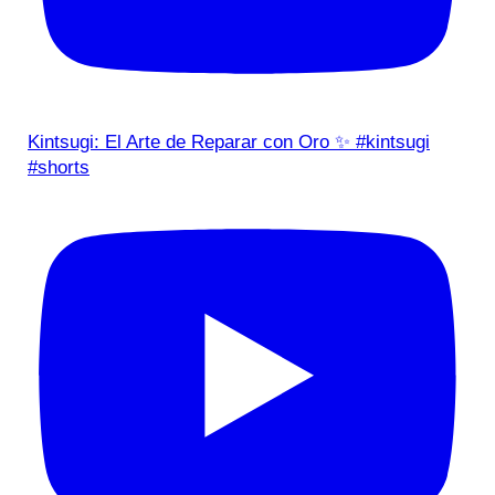
Kintsugi: El Arte de Reparar con Oro ✨ #kintsugi
#shorts