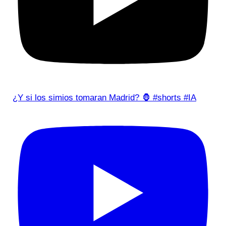
¿Y si los simios tomaran Madrid? 🦍 #shorts #IA