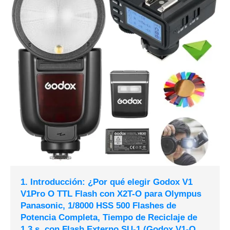
1. Introducción: ¿Por qué elegir Godox V1
V1Pro O TTL Flash con X2T-O para Olympus
Panasonic, 1/8000 HSS 500 Flashes de
Potencia Completa, Tiempo de Reciclaje de
1,3 s, con Flash Externo SU-1 (Godox V1-O