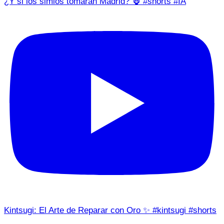
¿Y si los simios tomaran Madrid? 🦍 #shorts #IA
Kintsugi: El Arte de Reparar con Oro ✨ #kintsugi #shorts