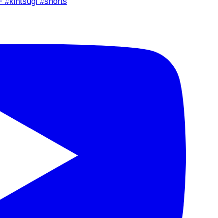
✨ #kintsugi #shorts