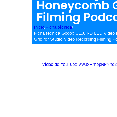
Honeycomb Gr
Filming Podc
Inicio
/
Ficha técnica
/
Ficha técnica Godox SL60II-D LED Video L
Grid for Studio Video Recording Filming 
Vídeo de YouTube VVUxRmppRkNn