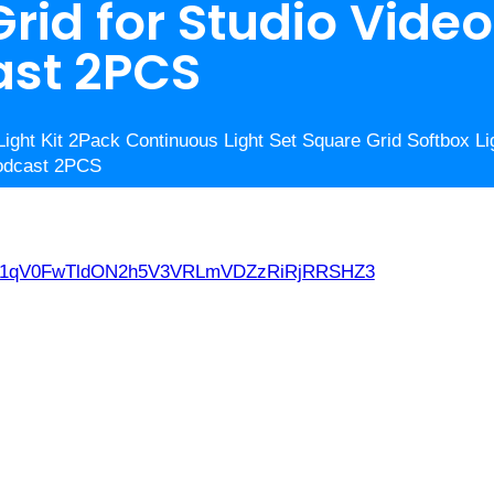
id for Studio Video
ast 2PCS
ight Kit 2Pack Continuous Light Set Square Grid Softbox 
Podcast 2PCS
d21qV0FwTldON2h5V3VRLmVDZzRiRjRRSHZ3