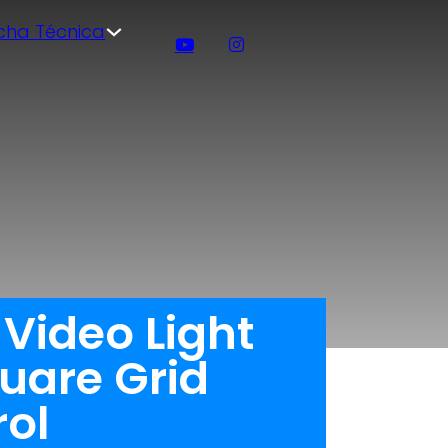
icha Técnica
 Video Light
quare Grid
rol