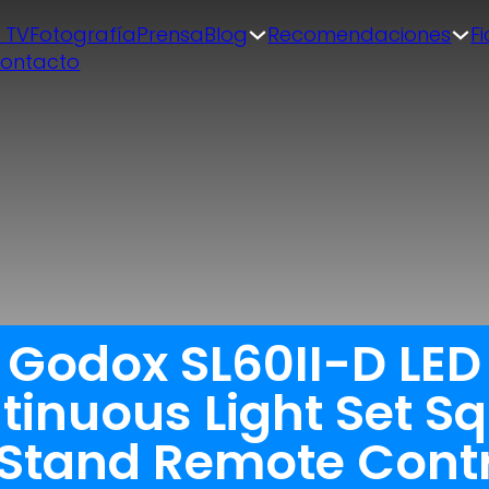
| TV
Fotografía
Prensa
Blog
Recomendaciones
F
ontacto
 Godox SL60II-D LED
tinuous Light Set S
t Stand Remote Cont