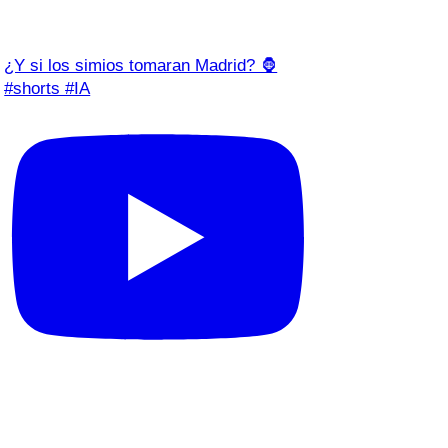
¿Y si los simios tomaran Madrid? 🦍
#shorts #IA