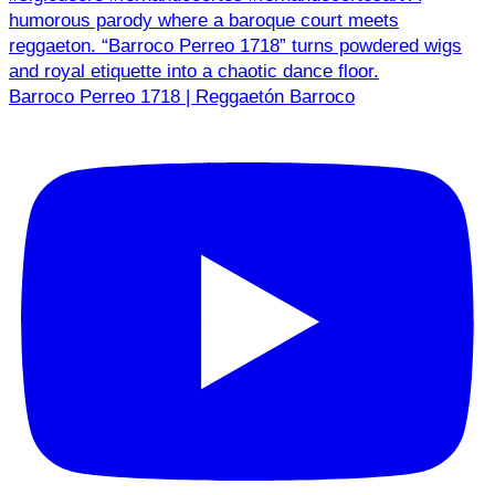
Barroco Perreo 1718 | Reggaetón Barroco