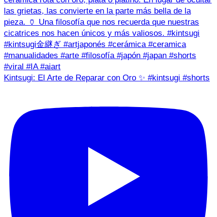
Kintsugi: El Arte de Reparar con Oro ✨ #kintsugi #shorts