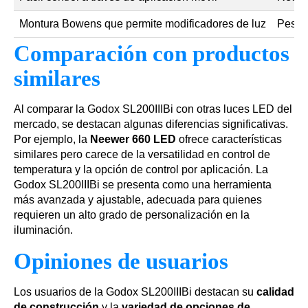
Montura Bowens que permite modificadores de luz
Peso r
Comparación con productos
similares
Al comparar la Godox SL200IIIBi con otras luces LED del
mercado, se destacan algunas diferencias significativas.
Por ejemplo, la
Neewer 660 LED
ofrece características
similares pero carece de la versatilidad en control de
temperatura y la opción de control por aplicación. La
Godox SL200IIIBi se presenta como una herramienta
más avanzada y ajustable, adecuada para quienes
requieren un alto grado de personalización en la
iluminación.
Opiniones de usuarios
Los usuarios de la Godox SL200IIIBi destacan su
calidad
de construcción
y la
variedad de opciones de