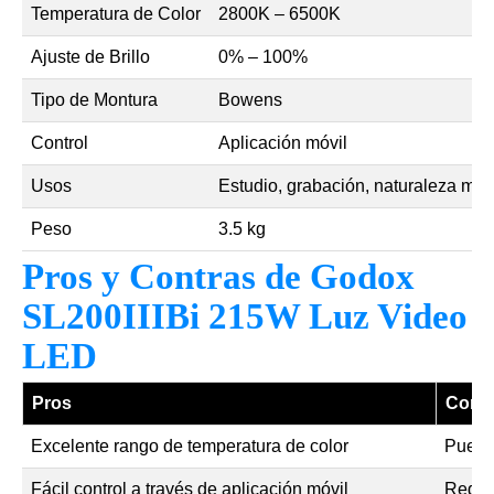
Temperatura de Color
2800K – 6500K
Ajuste de Brillo
0% – 100%
Tipo de Montura
Bowens
Control
Aplicación móvil
Usos
Estudio, grabación, naturaleza mue
Peso
3.5 kg
Pros y Contras de Godox
SL200IIIBi 215W Luz Video
LED
Pros
Contr
Excelente rango de temperatura de color
Puede 
Fácil control a través de aplicación móvil
Requir