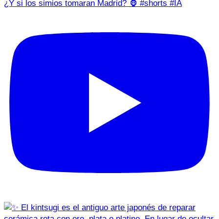
¿Y si los simios tomaran Madrid? 🦍 #shorts #IA