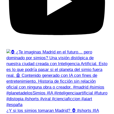
¿Y si los simios tomaran Madrid? 🦍 #shorts #IA