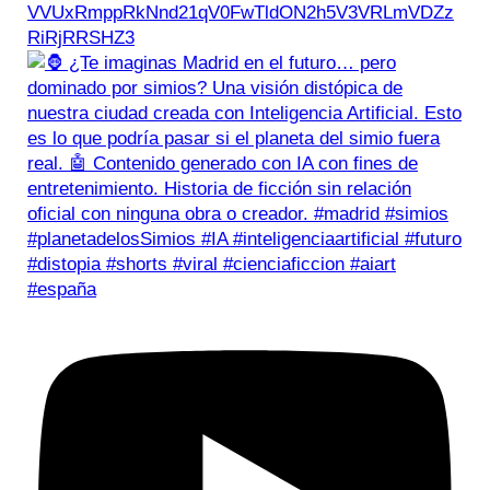
VVUxRmppRkNnd21qV0FwTldON2h5V3VRLmVDZz
RiRjRRSHZ3