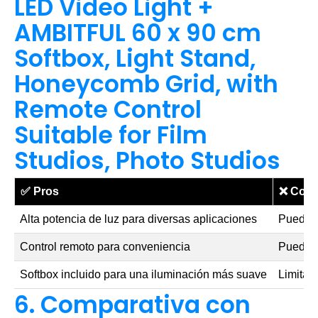
LED Video Light +
AMBITFUL 60 x 90 cm
Softbox, Light Stand,
Honeycomb Grid, with
Remote Control
Suitable for Film
Studios, Photo Studios
✅
Pros
❌
Cont
Alta potencia de luz para diversas aplicaciones
Puede s
Control remoto para conveniencia
Puede r
Softbox incluido para una iluminación más suave
Limitad
6. Comparativa con