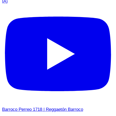
IA)
Barroco Perreo 1718 | Reggaetón Barroco