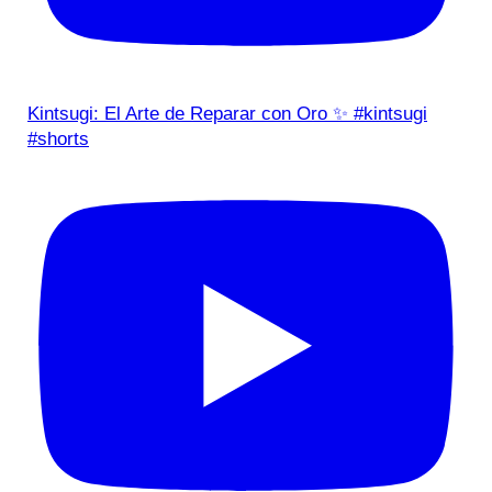
Kintsugi: El Arte de Reparar con Oro ✨ #kintsugi
#shorts