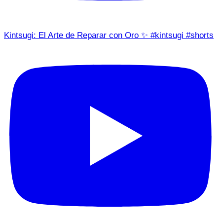
Kintsugi: El Arte de Reparar con Oro ✨ #kintsugi #shorts