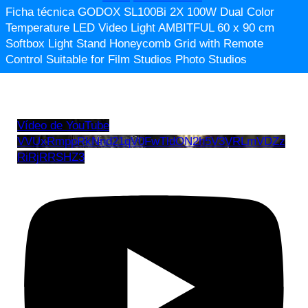
Ficha técnica GODOX SL100Bi 2X 100W Dual Color
Temperature LED Video Light AMBITFUL 60 x 90 cm
Softbox Light Stand Honeycomb Grid with Remote
Control Suitable for Film Studios Photo Studios
Vídeo de YouTube
VVUxRmppRkNnd21qV0FwTldON2h5V3VRLmVDZz
RiRjRRSHZ3