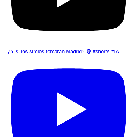
¿Y si los simios tomaran Madrid? 🦍 #shorts #IA