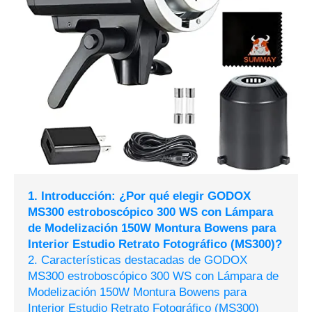
1. Introducción: ¿Por qué elegir GODOX
MS300 estroboscópico 300 WS con Lámpara
de Modelización 150W Montura Bowens para
Interior Estudio Retrato Fotográfico (MS300)?
2. Características destacadas de GODOX
MS300 estroboscópico 300 WS con Lámpara de
Modelización 150W Montura Bowens para
Interior Estudio Retrato Fotográfico (MS300)