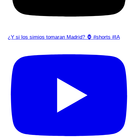
¿Y si los simios tomaran Madrid? 🦍 #shorts #IA