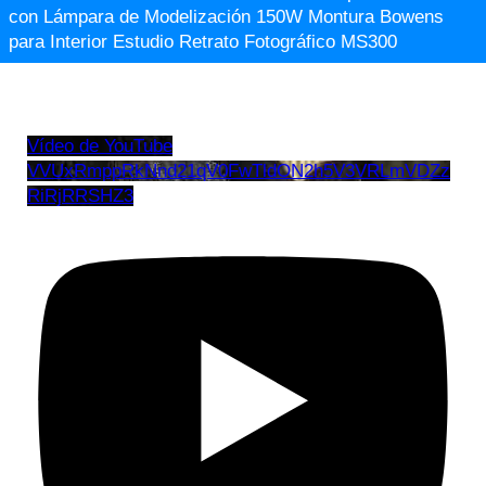
con Lámpara de Modelización 150W Montura Bowens
para Interior Estudio Retrato Fotográfico MS300
Vídeo de YouTube
VVUxRmppRkNnd21qV0FwTldON2h5V3VRLmVDZz
RiRjRRSHZ3