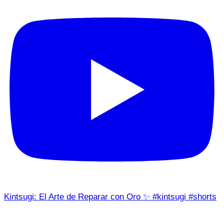
Kintsugi: El Arte de Reparar con Oro ✨ #kintsugi #shorts