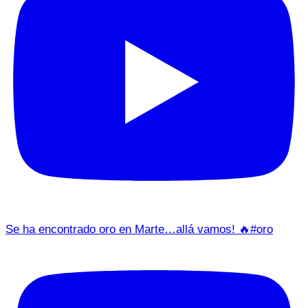
Se ha encontrado oro en Marte…allá vamos! 🔥#oro