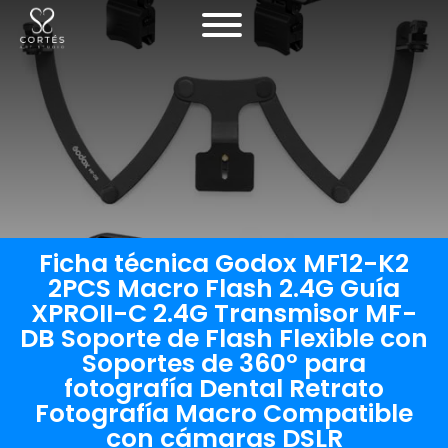
Ficha técnica Godox MF12-K2
2PCS Macro Flash 2.4G Guía
XPROII-C 2.4G Transmisor MF-
DB Soporte de Flash Flexible con
Soportes de 360° para
fotografía Dental Retrato
Fotografía Macro Compatible
con cámaras DSLR