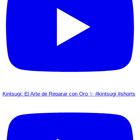
Kintsugi: El Arte de Reparar con Oro ✨ #kintsugi #shorts