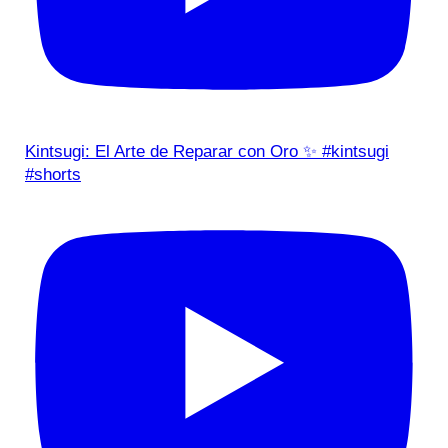
Kintsugi: El Arte de Reparar con Oro ✨ #kintsugi
#shorts