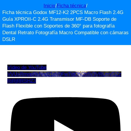
Inicio
/
Ficha técnica
/
Ficha técnica Godox MF12-K2 2PCS Macro Flash 2.4G
Guía XPROII-C 2.4G Transmisor MF-DB Soporte de
Flash Flexible con Soportes de 360° para fotografía
Dental Retrato Fotografía Macro Compatible con cámaras
DSLR
Vídeo de YouTube
VVUxRmppRkNnd21qV0FwTldON2h5V3VRLmVDZz
RiRjRRSHZ3