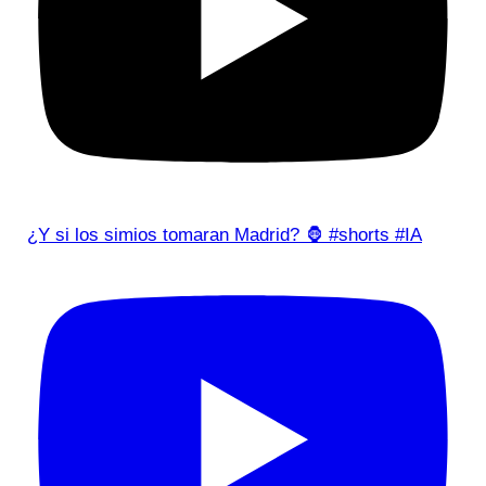
¿Y si los simios tomaran Madrid? 🦍 #shorts #IA