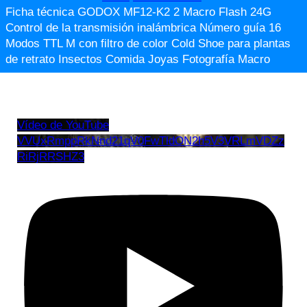
Ficha técnica GODOX MF12-K2 2 Macro Flash 24G
Control de la transmisión inalámbrica Número guía 16
Modos TTL M con filtro de color Cold Shoe para plantas
de retrato Insectos Comida Joyas Fotografía Macro
Vídeo de YouTube
VVUxRmppRkNnd21qV0FwTldON2h5V3VRLmVDZz
RiRjRRSHZ3