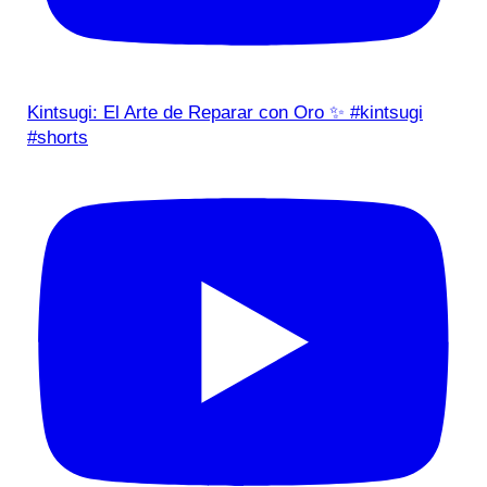
Kintsugi: El Arte de Reparar con Oro ✨ #kintsugi
#shorts