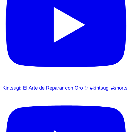
Kintsugi: El Arte de Reparar con Oro ✨ #kintsugi #shorts