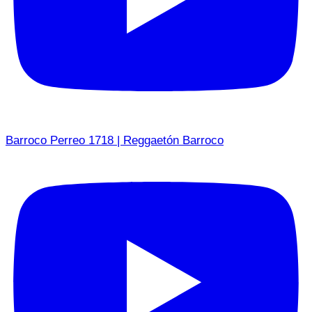
Barroco Perreo 1718 | Reggaetón Barroco