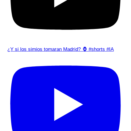
¿Y si los simios tomaran Madrid? 🦍 #shorts #IA