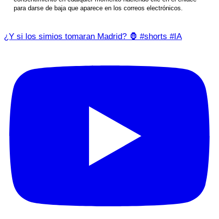
para darse de baja que aparece en los correos electrónicos.
¿Y si los simios tomaran Madrid? 🦍 #shorts #IA