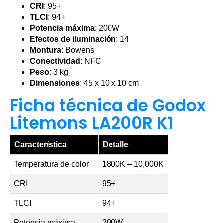
CRI
: 95+
TLCI
: 94+
Potencia máxima
: 200W
Efectos de iluminación
: 14
Montura
: Bowens
Conectividad
: NFC
Peso
: 3 kg
Dimensiones
: 45 x 10 x 10 cm
Ficha técnica de Godox
Litemons LA200R K1
Característica
Detalle
Temperatura de color
1800K – 10,000K
CRI
95+
TLCI
94+
Potencia máxima
200W