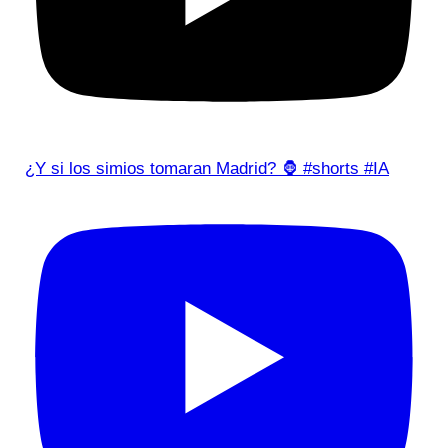
¿Y si los simios tomaran Madrid? 🦍 #shorts #IA