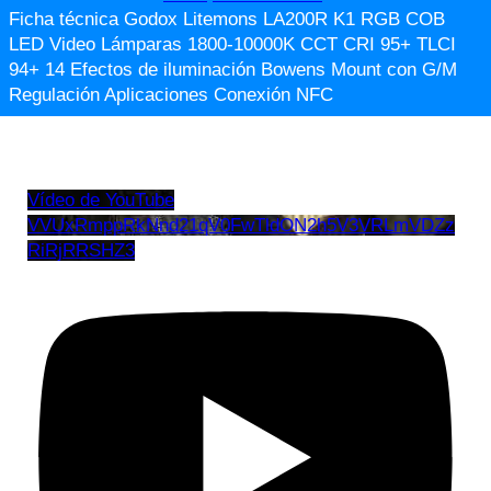
Ficha técnica Godox Litemons LA200R K1 RGB COB
LED Video Lámparas 1800-10000K CCT CRI 95+ TLCI
94+ 14 Efectos de iluminación Bowens Mount con G/M
Regulación Aplicaciones Conexión NFC
Vídeo de YouTube
VVUxRmppRkNnd21qV0FwTldON2h5V3VRLmVDZz
RiRjRRSHZ3