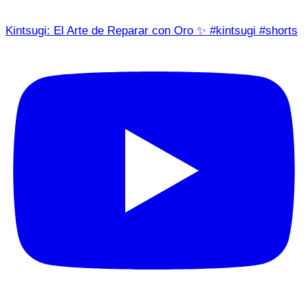
Kintsugi: El Arte de Reparar con Oro ✨ #kintsugi #shorts