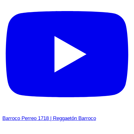
Barroco Perreo 1718 | Reggaetón Barroco