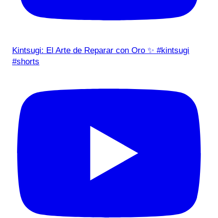
Kintsugi: El Arte de Reparar con Oro ✨ #kintsugi
#shorts