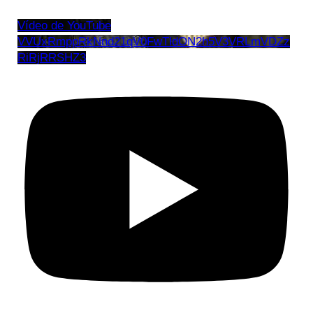
Vídeo de YouTube
VVUxRmppRkNnd21qV0FwTldON2h5V3VRLmVDZz
RiRjRRSHZ3