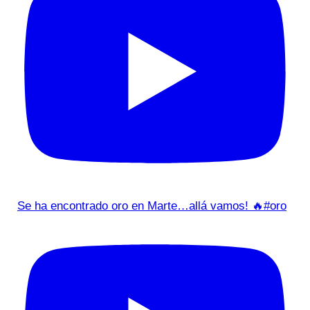
Se ha encontrado oro en Marte…allá vamos! 🔥#oro