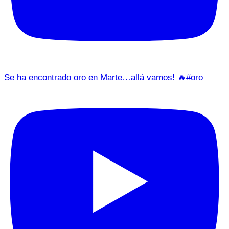
Se ha encontrado oro en Marte…allá vamos! 🔥#oro