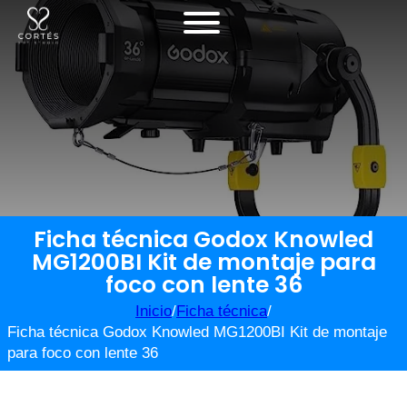
Ficha técnica Godox Knowled
MG1200BI Kit de montaje para
foco con lente 36
Inicio
/
Ficha técnica
/
Ficha técnica Godox Knowled MG1200BI Kit de montaje
para foco con lente 36