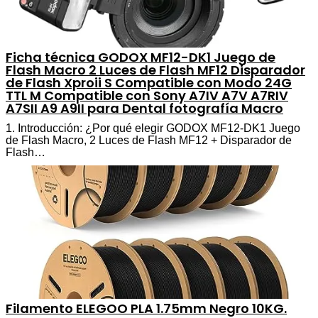
Ficha técnica GODOX MF12-DK1 Juego de
Flash Macro 2 Luces de Flash MF12 Disparador
de Flash Xproii S Compatible con Modo 24G
TTL M Compatible con Sony A7IV A7V A7RIV
A7SII A9 A9II para Dental fotografía Macro
1. Introducción: ¿Por qué elegir GODOX MF12-DK1 Juego
de Flash Macro, 2 Luces de Flash MF12 + Disparador de
Flash…
Filamento ELEGOO PLA 1.75mm Negro 10KG.