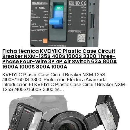
Ficha técnica KVEIYIIC Plastic Case Circuit
Breaker NXM-125S 400S 1600S 3300 Three-
Phase Four-Wire 3P 4P Air Switch 63A 800A
1600A 1000S 800A 1000A
KVEIYIIC Plastic Case Circuit Breaker NXM-125S
/400S/1600S-3300: Protección Eléctrica Avanzada
Introducción El KVEIYIIC Plastic Case Circuit Breaker NXM-
125S /400S/1600S-3300 es…