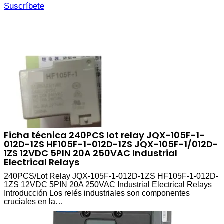
Suscríbete
Ficha técnica 240PCS lot relay JQX-105F-1-
012D-1ZS HF105F-1-012D-1ZS JQX-105F-1/012D-
1ZS 12VDC 5PIN 20A 250VAC Industrial
Electrical Relays
240PCS/Lot Relay JQX-105F-1-012D-1ZS HF105F-1-012D-
1ZS 12VDC 5PIN 20A 250VAC Industrial Electrical Relays
Introducción Los relés industriales son componentes
cruciales en la…