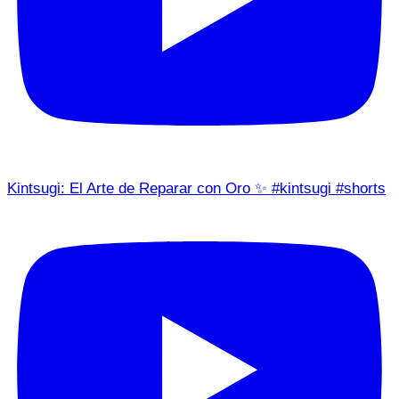
Kintsugi: El Arte de Reparar con Oro ✨ #kintsugi #shorts