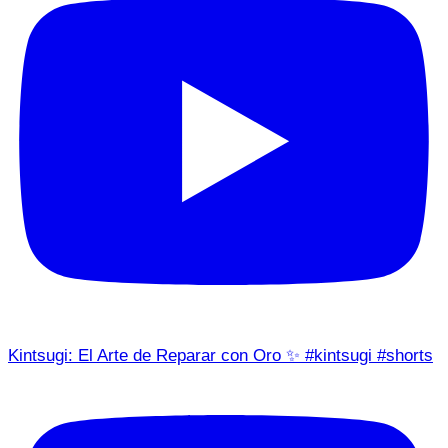
Kintsugi: El Arte de Reparar con Oro ✨ #kintsugi #shorts