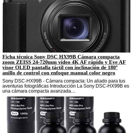
Ficha técnica Sony DSC HX99B Cámara compacta
zoom ZEISS 24-720mm vídeo 4K AF rápido y Eye AF
visor OLED pantalla táctil con inclinación de 180º
anillo de control con enfoque manual color negro
Sony DSC-HX99B - Cámara compacta: Un aliado para tus
aventuras fotográficas Introducción La Sony DSC-HX99B es
una cámara compacta avanzada…