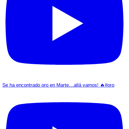
Se ha encontrado oro en Marte…allá vamos! 🔥#oro