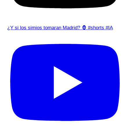
¿Y si los simios tomaran Madrid? 🦍 #shorts #IA