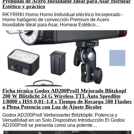
Premium de Acero Inoxidable Ideal para Asar Hornear
Estético y práctico
RKYRRKI Horno Horno Individual eléctrico Incorporado -
Horno halógeno de convección Premium de Acero
Inoxidable Ideal para Asar, Hornear Estético…
Ficha técnica Godox AD200ProII Mejorado Blitzkopf
200 W Blitzlicht 24 G Wireless TTL Auto Speedlite
1/8000 s HSS 0,01–1,8 s Tiempo de Recarga 500 Flashes
a Plena Potencia con Luz de Ajuste Bicolor
Godox AD200ProII Verbesserter Blitzköpfe: Potencia y
Versatilidad en un Solo Dispositivo Introducción El Godox
AD200ProII se presenta como una potente…