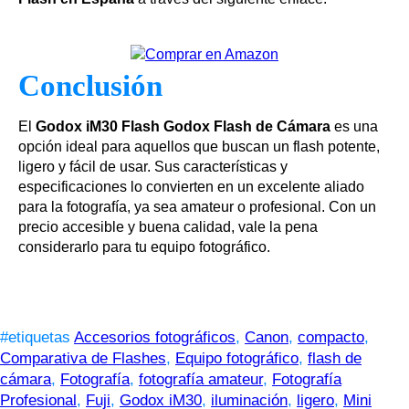
Conclusión
El
Godox iM30 Flash Godox Flash de Cámara
es una
opción ideal para aquellos que buscan un flash potente,
ligero y fácil de usar. Sus características y
especificaciones lo convierten en un excelente aliado
para la fotografía, ya sea amateur o profesional. Con un
precio accesible y buena calidad, vale la pena
considerarlo para tu equipo fotográfico.
#etiquetas
Accesorios fotográficos
,
Canon
,
compacto
,
Comparativa de Flashes
,
Equipo fotográfico
,
flash de
cámara
,
Fotografía
,
fotografía amateur
,
Fotografía
Profesional
,
Fuji
,
Godox iM30
,
iluminación
,
ligero
,
Mini