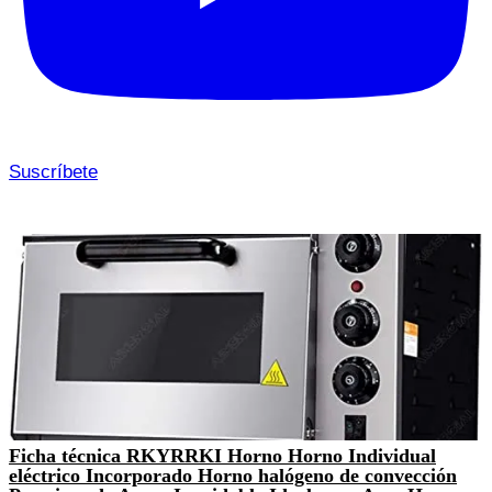
Suscríbete
Ficha técnica RKYRRKI Horno Horno Individual
eléctrico Incorporado Horno halógeno de convección