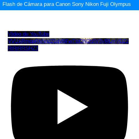
Flash de Cámara para Canon Sony Nikon Fuji Olympus
Vídeo de YouTube
VVUxRmppRkNnd21qV0FwTldON2h5V3VRLmVDZz
RiRjRRSHZ3