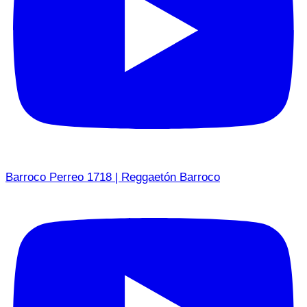
Barroco Perreo 1718 | Reggaetón Barroco