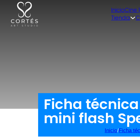
Inicio
Cine 
Tienda
C
Ficha técnic
mini flash Sp
Inicio
/
Ficha té