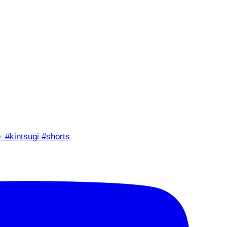
✨ #kintsugi #shorts