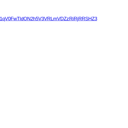
d21qV0FwTldON2h5V3VRLmVDZzRiRjRRSHZ3