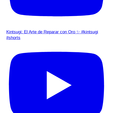
Kintsugi: El Arte de Reparar con Oro ✨ #kintsugi
#shorts