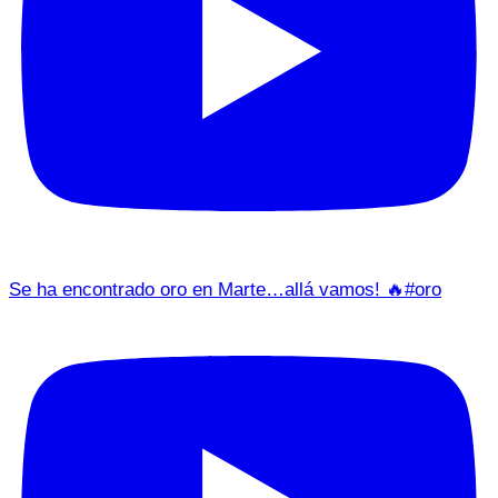
Se ha encontrado oro en Marte…allá vamos! 🔥#oro