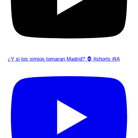
¿Y si los simios tomaran Madrid? 🦍 #shorts #IA