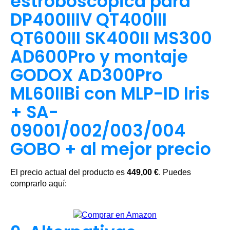
estroboscópica para
DP400IIIV QT400III
QT600III SK400II MS300
AD600Pro y montaje
GODOX AD300Pro
ML60IIBi con MLP-ID Iris
+ SA-
09001/002/003/004
GOBO + al mejor precio
El precio actual del producto es
449,00 €
. Puedes
comprarlo aquí: