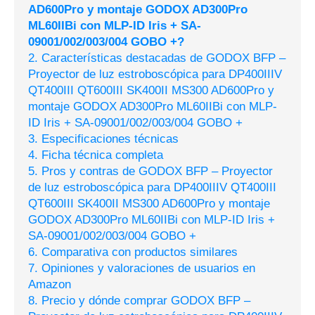
AD600Pro y montaje GODOX AD300Pro
ML60IIBi con MLP-ID Iris + SA-
09001/002/003/004 GOBO +?
2. Características destacadas de GODOX BFP –
Proyector de luz estroboscópica para DP400IIIV
QT400III QT600III SK400II MS300 AD600Pro y
montaje GODOX AD300Pro ML60IIBi con MLP-
ID Iris + SA-09001/002/003/004 GOBO +
3. Especificaciones técnicas
4. Ficha técnica completa
5. Pros y contras de GODOX BFP – Proyector
de luz estroboscópica para DP400IIIV QT400III
QT600III SK400II MS300 AD600Pro y montaje
GODOX AD300Pro ML60IIBi con MLP-ID Iris +
SA-09001/002/003/004 GOBO +
6. Comparativa con productos similares
7. Opiniones y valoraciones de usuarios en
Amazon
8. Precio y dónde comprar GODOX BFP –