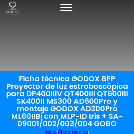
Ficha técnica GODOX BFP
Proyector de luz estroboscópica
para DP400IIIV QT400III QT600III
SK400II MS300 AD600Pro y
montaje GODOX AD300Pro
ML60IIBi con MLP-ID Iris + SA-
09001/002/003/004 GOBO
Inicio
/
Ficha técnica
/