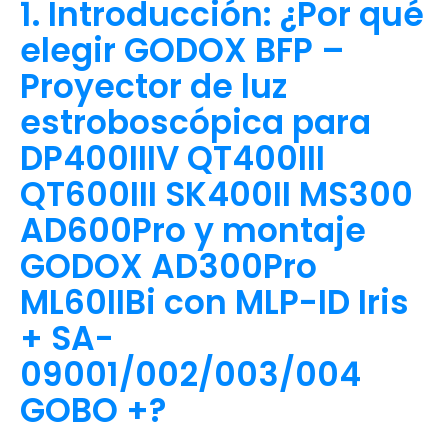
1. Introducción: ¿Por qué
elegir GODOX BFP –
Proyector de luz
estroboscópica para
DP400IIIV QT400III
QT600III SK400II MS300
AD600Pro y montaje
GODOX AD300Pro
ML60IIBi con MLP-ID Iris
+ SA-
09001/002/003/004
GOBO +?