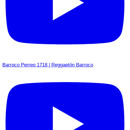
Barroco Perreo 1718 | Reggaetón Barroco