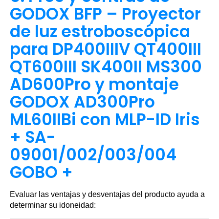
GODOX BFP – Proyector
de luz estroboscópica
para DP400IIIV QT400III
QT600III SK400II MS300
AD600Pro y montaje
GODOX AD300Pro
ML60IIBi con MLP-ID Iris
+ SA-
09001/002/003/004
GOBO +
Evaluar las ventajas y desventajas del producto ayuda a
determinar su idoneidad: