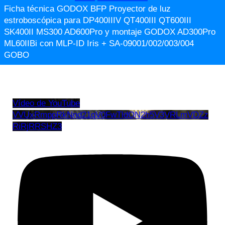
Ficha técnica GODOX BFP Proyector de luz
estroboscópica para DP400IIIV QT400III QT600III
SK400II MS300 AD600Pro y montaje GODOX AD300Pro
ML60IIBi con MLP-ID Iris + SA-09001/002/003/004
GOBO
Vídeo de YouTube
VVUxRmppRkNnd21qV0FwTldON2h5V3VRLmVDZz
RiRjRRSHZ3