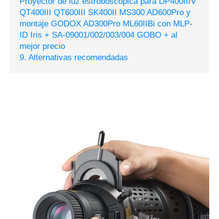
Proyector de luz estroboscópica para DP400IIIV
QT400III QT600III SK400II MS300 AD600Pro y
montaje GODOX AD300Pro ML60IIBi con MLP-
ID Iris + SA-09001/002/003/004 GOBO + al
mejor precio
9. Alternativas recomendadas