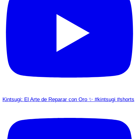
Kintsugi: El Arte de Reparar con Oro ✨ #kintsugi #shorts