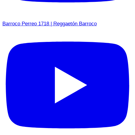
Barroco Perreo 1718 | Reggaetón Barroco