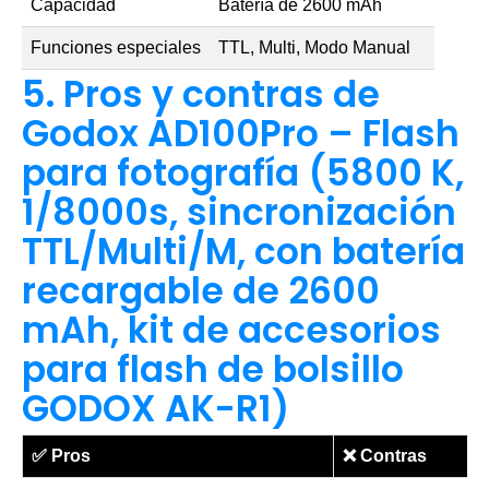
Capacidad
Batería de 2600 mAh
Funciones especiales
TTL, Multi, Modo Manual
5. Pros y contras de
Godox AD100Pro – Flash
para fotografía (5800 K,
1/8000s, sincronización
TTL/Multi/M, con batería
recargable de 2600
mAh, kit de accesorios
para flash de bolsillo
GODOX AK-R1)
✅
Pros
❌
Contras