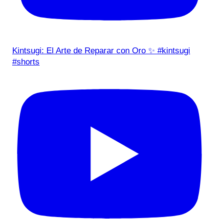
Kintsugi: El Arte de Reparar con Oro ✨ #kintsugi
#shorts