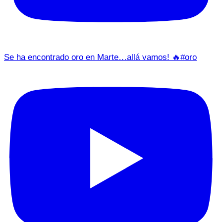
Se ha encontrado oro en Marte…allá vamos! 🔥#oro