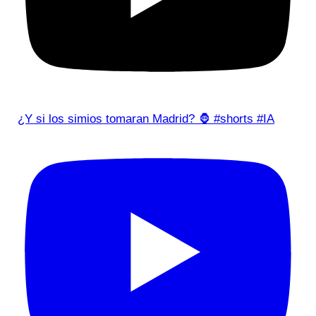
¿Y si los simios tomaran Madrid? 🦍 #shorts #IA