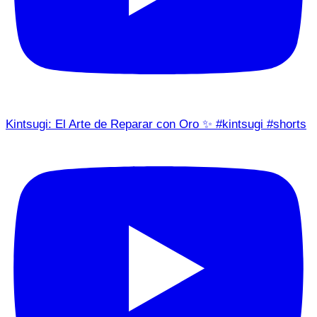
Kintsugi: El Arte de Reparar con Oro ✨ #kintsugi #shorts