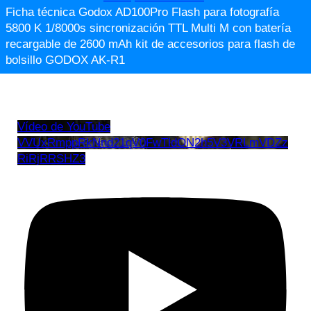
Ficha técnica Godox AD100Pro Flash para fotografía
5800 K 1/8000s sincronización TTL Multi M con batería
recargable de 2600 mAh kit de accesorios para flash de
bolsillo GODOX AK-R1
Vídeo de YouTube
VVUxRmppRkNnd21qV0FwTldON2h5V3VRLmVDZz
RiRjRRSHZ3