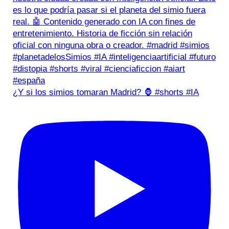
¿Y si los simios tomaran Madrid? 🦍 #shorts #IA