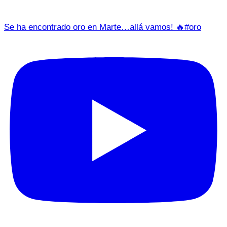
Se ha encontrado oro en Marte…allá vamos! 🔥#oro