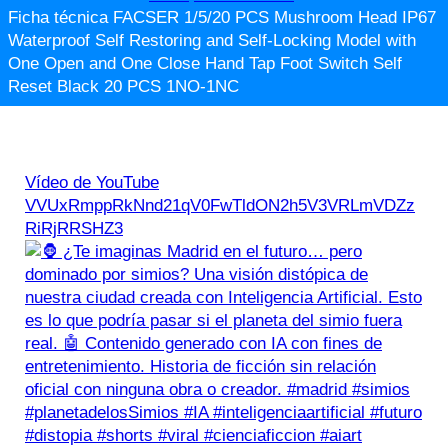
Ficha técnica FACSER 1/5/20 PCS Mushroom Head IP67
Waterproof Self Restoring and Self-Locking Model with
One Open and One Close Hand Tap Foot Switch Self
Reset Black 20 PCS 1NO-1NC
Vídeo de YouTube
VVUxRmppRkNnd21qV0FwTldON2h5V3VRLmVDZz
RiRjRRSHZ3