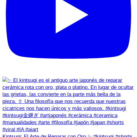
Kintsugi: El Arte de Reparar con Oro ✨ #kintsugi #shorts