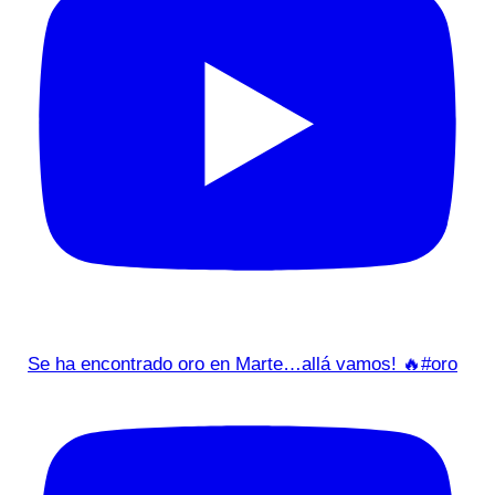
Se ha encontrado oro en Marte…allá vamos! 🔥#oro