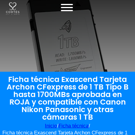
Ficha técnica Exascend Tarjeta
Archon CFexpress de 1 TB Tipo B
hasta 1700MBs aprobada en
ROJA y compatible con Canon
Nikon Panasonic y otras
cámaras 1 TB
Inicio
/
Ficha técnica
/
Ficha técnica Exascend Tarjeta Archon CFexpress de 1