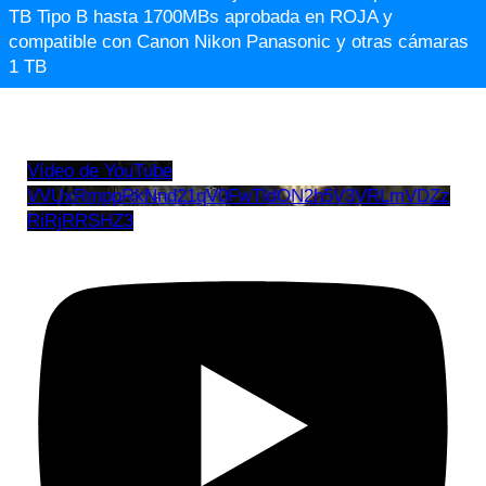
TB Tipo B hasta 1700MBs aprobada en ROJA y
compatible con Canon Nikon Panasonic y otras cámaras
1 TB
Vídeo de YouTube
VVUxRmppRkNnd21qV0FwTldON2h5V3VRLmVDZz
RiRjRRSHZ3