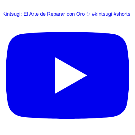
Kintsugi: El Arte de Reparar con Oro ✨ #kintsugi #shorts