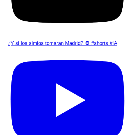
¿Y si los simios tomaran Madrid? 🦍 #shorts #IA