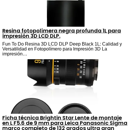
Resina fotopolímera negra profunda 1L para
impresión 3D LCD DLP.
Fun To Do Resina 3D LCD DLP Deep Black 1L: Calidad y
Versatilidad en Fotopolímero para Impresión 3D La
impresión…
Ficha técnica Brightin Star Lente de montaje
en L F5.6 de 9 mm para Leica Panasonic Sigma
marco completo de 132 grados ultra gran