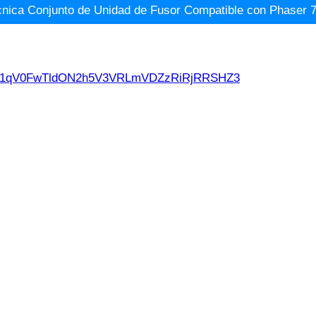
cnica Conjunto de Unidad de Fusor Compatible con Phaser
d21qV0FwTldON2h5V3VRLmVDZzRiRjRRSHZ3