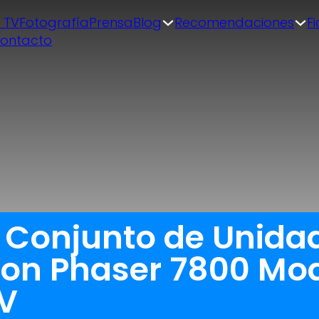
| TV
Fotografía
Prensa
Blog
Recomendaciones
F
ontacto
a Conjunto de Unida
on Phaser 7800 Mo
0V