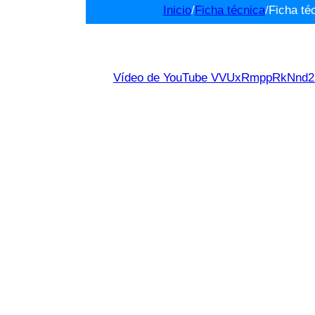
Inicio
/
Ficha técnica
/
Ficha té
Vídeo de YouTube VVUxRmppRkNn