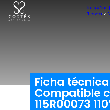
Inicio
Cine 
Tienda
C
Ficha técnic
Compatible c
115R00073 11