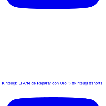
Kintsugi: El Arte de Reparar con Oro ✨ #kintsugi #shorts