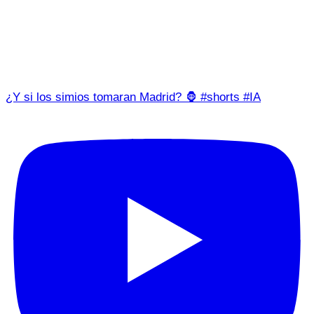
¿Y si los simios tomaran Madrid? 🦍 #shorts #IA