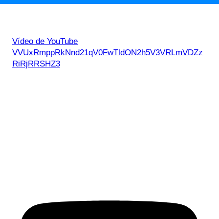
Vídeo de YouTube
VVUxRmppRkNnd21qV0FwTldON2h5V3VRLmVDZz
RiRjRRSHZ3