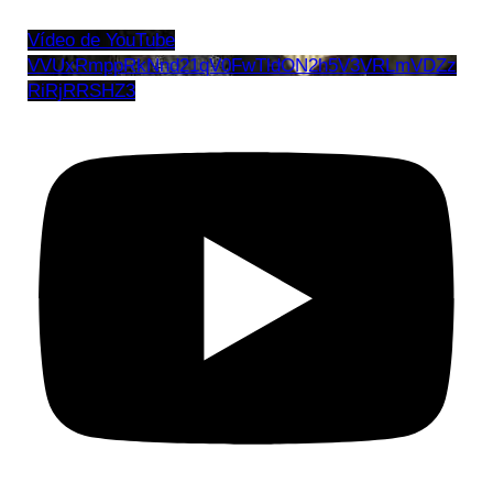
Vídeo de YouTube
VVUxRmppRkNnd21qV0FwTldON2h5V3VRLmVDZz
RiRjRRSHZ3