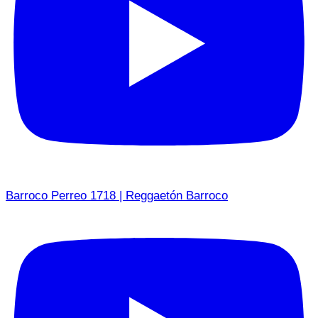
Barroco Perreo 1718 | Reggaetón Barroco