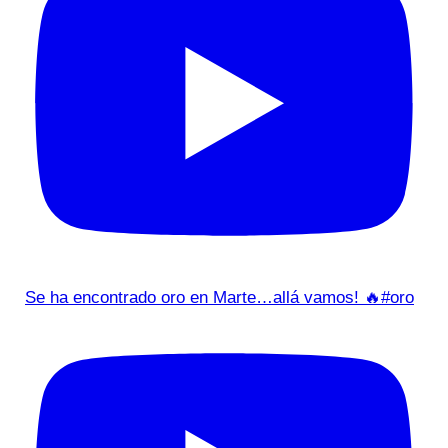
Se ha encontrado oro en Marte…allá vamos! 🔥#oro