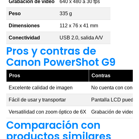
Grabación de video
640 x 480 a 30 fps
Peso
335 g
Dimensiones
112 x 76 x 41 mm
Conectividad
USB 2.0, salida A/V
Pros y contras de
Canon PowerShot G9
Pros
Contras
Excelente calidad de imagen
No cuenta con conect
Fácil de usar y transportar
Pantalla LCD puede 
Versatilidad con zoom óptico de 6X
Grabación de video li
Comparación con
productos similares