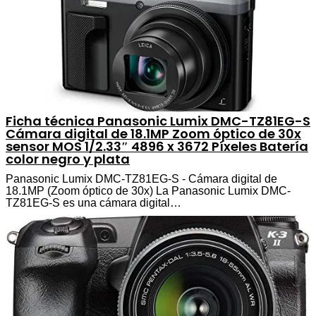
Ficha técnica Panasonic Lumix DMC-TZ81EG-S
Cámara digital de 18.1MP Zoom óptico de 30x
sensor MOS 1/2.33″ 4896 x 3672 Píxeles Batería
color negro y plata
Panasonic Lumix DMC-TZ81EG-S - Cámara digital de
18.1MP (Zoom óptico de 30x) La Panasonic Lumix DMC-
TZ81EG-S es una cámara digital…