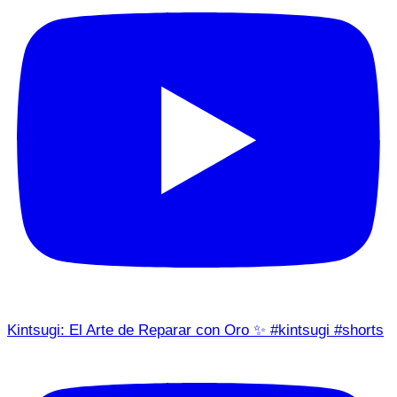
Kintsugi: El Arte de Reparar con Oro ✨ #kintsugi #shorts