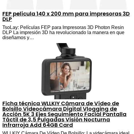
FEP película 140 x 200 mm para impresoras 3D
DLP
TsoLay: Películas FEP para Impresoras 3D Photon Resin
DLP La impresión 3D ha revolucionado la manera en que
diseñamos y…
Ficha técnica WLLKIY Cámara de Vídeo de
Bolsillo Videocámara Digital Vlogging de
Acción 5K 3 Ejes Seguimiento Facial Pantalla
Táctil de 3,5 Pulgadas Visión Nocturna
Infrarroja Add 64GB Card
WLLKIY Cámara De Vídeo De Bolsillo: La videcámara ideal