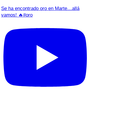
Se ha encontrado oro en Marte…allá
vamos! 🔥#oro