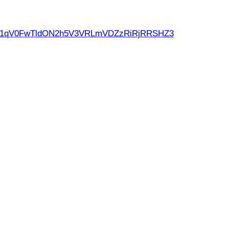
d21qV0FwTldON2h5V3VRLmVDZzRiRjRRSHZ3