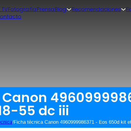
| TV
Fotografía
Prensa
Blog
Recomendaciones
F
ontacto
a Canon 4960999986
18-55 dc iii
écnica
/
Ficha técnica Canon 4960999986371 - Eos 650d kit ef-