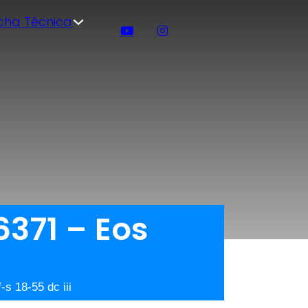
icha Técnica
371 – Eos
s 18-55 dc iii