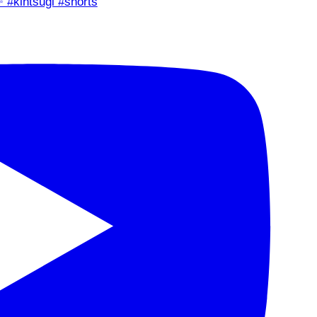
✨ #kintsugi #shorts