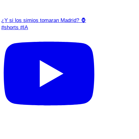
¿Y si los simios tomaran Madrid? 🦍
#shorts #IA