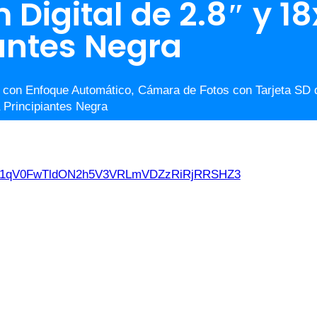
 Digital de 2.8″ y 
antes Negra
 con Enfoque Automático, Cámara de Fotos con Tarjeta SD d
 Principiantes Negra
d21qV0FwTldON2h5V3VRLmVDZzRiRjRRSHZ3