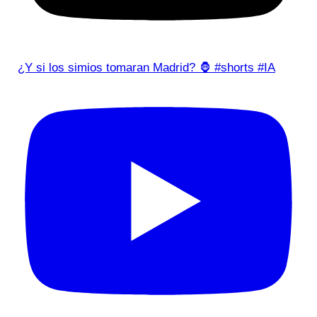
¿Y si los simios tomaran Madrid? 🦍 #shorts #IA