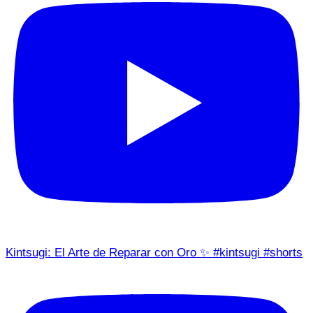
Kintsugi: El Arte de Reparar con Oro ✨ #kintsugi #shorts