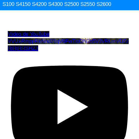
S100 S4150 S4200 S4300 S2500 S2550 S2600
Vídeo de YouTube
VVUxRmppRkNnd21qV0FwTldON2h5V3VRLmVDZz
RiRjRRSHZ3