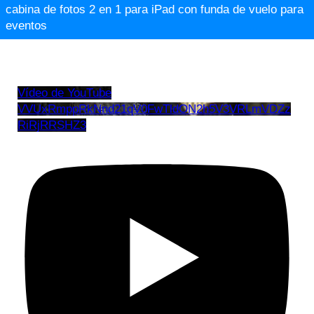
cabina de fotos 2 en 1 para iPad con funda de vuelo para
eventos
Vídeo de YouTube
VVUxRmppRkNnd21qV0FwTldON2h5V3VRLmVDZz
RiRjRRSHZ3