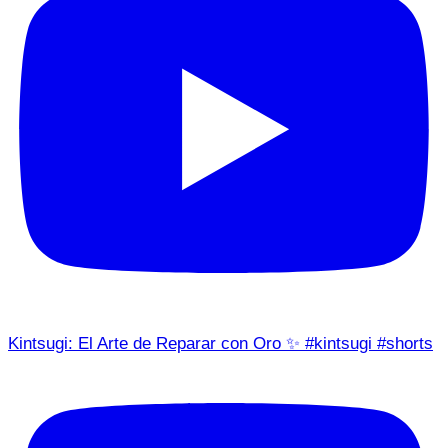
Kintsugi: El Arte de Reparar con Oro ✨ #kintsugi #shorts