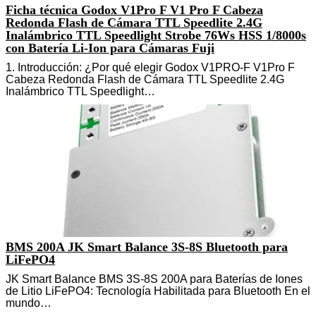
Ficha técnica Godox V1Pro F V1 Pro F Cabeza
Redonda Flash de Cámara TTL Speedlite 2.4G
Inalámbrico TTL Speedlight Strobe 76Ws HSS 1/8000s
con Batería Li-Ion para Cámaras Fuji
1. Introducción: ¿Por qué elegir Godox V1PRO-F V1Pro F
Cabeza Redonda Flash de Cámara TTL Speedlite 2.4G
Inalámbrico TTL Speedlight…
BMS 200A JK Smart Balance 3S-8S Bluetooth para
LiFePO4
JK Smart Balance BMS 3S-8S 200A para Baterías de Iones
de Litio LiFePO4: Tecnología Habilitada para Bluetooth En el
mundo…