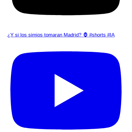
¿Y si los simios tomaran Madrid? 🦍 #shorts #IA