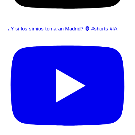
¿Y si los simios tomaran Madrid? 🦍 #shorts #IA