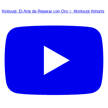
Kintsugi: El Arte de Reparar con Oro ✨ #kintsugi #shorts