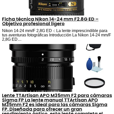
Ficha técnica Nikon 14-24 mm F2.8G ED –
Objetivo profesional ligero
Nikon 14-24 mm/F 2,8G ED -: La lente imprescindible para
tus aventuras fotográficas Introducción La Nikon 14-24 mm/F
2,8G ED…
Lente TTArtisan APO M35mm F2 para cámaras
Sigma FP La lente manual TTArtisan APO
M35mm F2 es ideal para las cámaras Sigma
FP. Diseñada para ofrecer un gran
rendimiento óptico, esta lente completa el