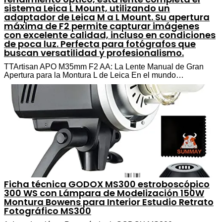
sistema Leica L Mount, utilizando un
adaptador de Leica M a L Mount. Su apertura
máxima de F2 permite capturar imágenes
con excelente calidad, incluso en condiciones
de poca luz. Perfecta para fotógrafos que
buscan versatilidad y profesionalismo.
TTArtisan APO M35mm F2 AA: La Lente Manual de Gran
Apertura para la Montura L de Leica En el mundo…
Ficha técnica GODOX MS300 estroboscópico
300 WS con Lámpara de Modelización 150W
Montura Bowens para Interior Estudio Retrato
Fotográfico MS300