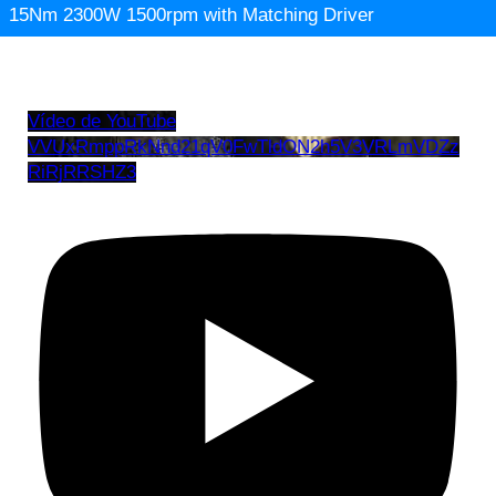
15Nm 2300W 1500rpm with Matching Driver
Vídeo de YouTube
VVUxRmppRkNnd21qV0FwTldON2h5V3VRLmVDZz
RiRjRRSHZ3