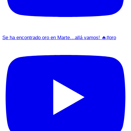
Se ha encontrado oro en Marte…allá vamos! 🔥#oro