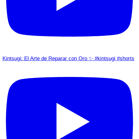
Kintsugi: El Arte de Reparar con Oro ✨ #kintsugi #shorts