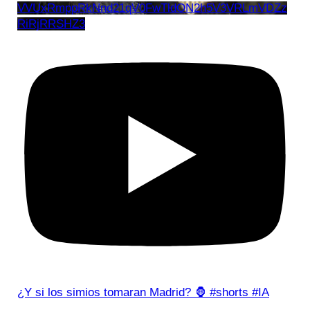
VVUxRmppRkNnd21qV0FwTldON2h5V3VRLmVDZz
RiRjRRSHZ3
¿Y si los simios tomaran Madrid? 🦍 #shorts #IA