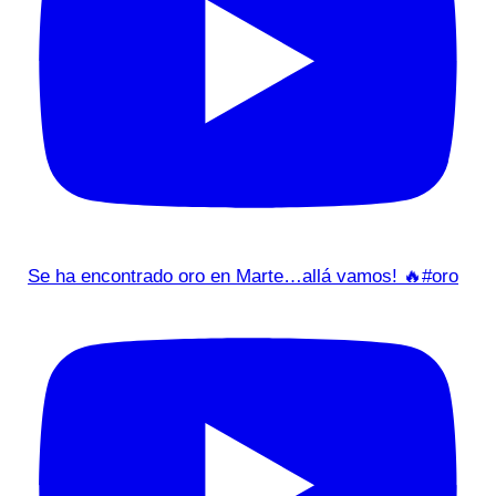
Se ha encontrado oro en Marte…allá vamos! 🔥#oro