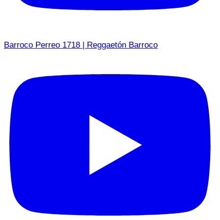
Barroco Perreo 1718 | Reggaetón Barroco