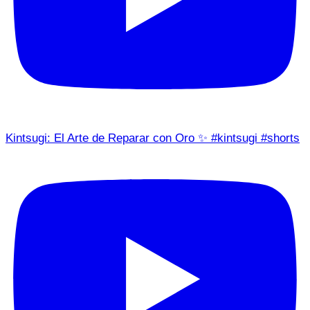
Kintsugi: El Arte de Reparar con Oro ✨ #kintsugi #shorts