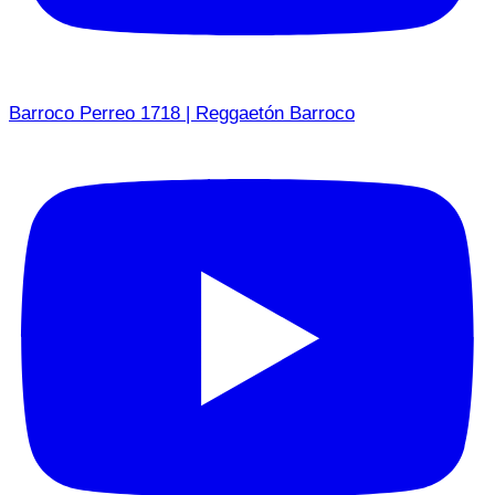
Barroco Perreo 1718 | Reggaetón Barroco