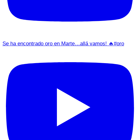
Se ha encontrado oro en Marte…allá vamos! 🔥#oro