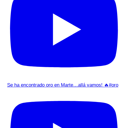
Se ha encontrado oro en Marte…allá vamos! 🔥#oro