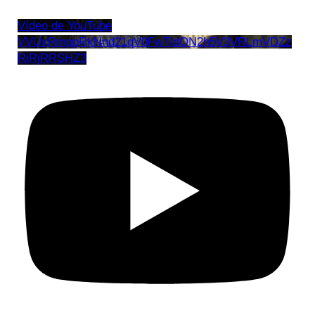
Vídeo de YouTube
VVUxRmppRkNnd21qV0FwTldON2h5V3VRLmVDZz
RiRjRRSHZ3