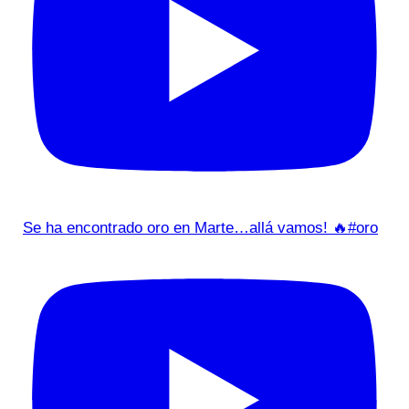
Se ha encontrado oro en Marte…allá vamos! 🔥#oro