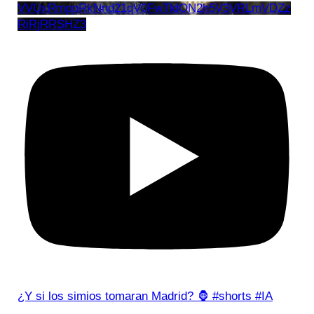
VVUxRmppRkNnd21qV0FwTldON2h5V3VRLmVDZz
RiRjRRSHZ3
¿Y si los simios tomaran Madrid? 🦍 #shorts #IA