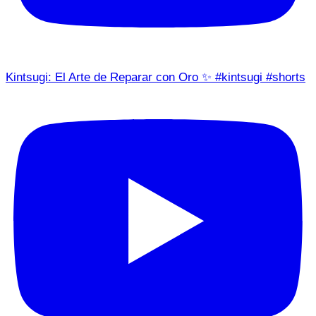
Kintsugi: El Arte de Reparar con Oro ✨ #kintsugi #shorts